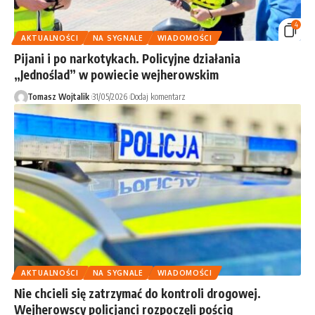
4
AKTUALNOŚCI
NA SYGNALE
WIADOMOŚCI
Pijani i po narkotykach. Policyjne działania
„Jednoślad” w powiecie wejherowskim
Tomasz Wojtalik
31/05/2026
Dodaj komentarz
AKTUALNOŚCI
NA SYGNALE
WIADOMOŚCI
Nie chcieli się zatrzymać do kontroli drogowej.
Wejherowscy policjanci rozpoczęli pościg