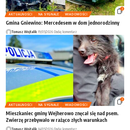
3
AKTUALNOŚCI
NA SYGNALE
WIADOMOŚCI
Gmina Gniewino: Mercedesem w dom jednorodzinny
Tomasz Wojtalik
19/05/2026
Dodaj komentarz
3
AKTUALNOŚCI
NA SYGNALE
WIADOMOŚCI
Mieszkaniec gminy Wejherowo znęcał się nad psem.
Zwierzę przebywało w rażąco złych warunkach
Tomasz Wojtalik
14/05/2026
Dodaj komentarz