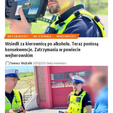
AKTUALNOŚCI
NA SYGNALE
WIADOMOŚCI
Wsiedli za kierownicę po alkoholu. Teraz poniosą
konsekwencje. Zatrzymania w powiecie
wejherowskim
Tomasz Wojtalik
31/05/2026
Dodaj komentarz