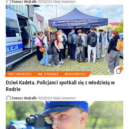
Tomasz Wojtalik
31/05/2026
Dodaj komentarz
3
AKTUALNOŚCI
NA SYGNALE
WIADOMOŚCI
Dzień Kadeta. Policjanci spotkali się z młodzieżą w
Redzie
Tomasz Wojtalik
31/05/2026
Dodaj komentarz