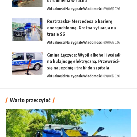
utrudnienia w ruchu
Aktualności
Na sygnale
Wiadomości
29/06/2026
Roztrzaskał Mercedesa o barierę
energochłonną. Groźna sytuacja na
trasie S6
Aktualności
Na sygnale
Wiadomości
29/06/2026
Gmina Łęczyce: Wypił alkohol i wsiadł
na hulajnogę elektryczną. Przewrócił
się na jezdnię i trafił do szpitala
Aktualności
Na sygnale
Wiadomości
29/06/2026
Warto przeczytać