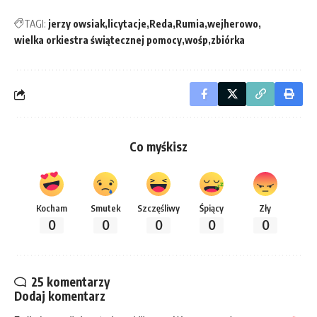
TAGI:
jerzy owsiak
licytacje
Reda
Rumia
wejherowo
wielka orkiestra świątecznej pomocy
wośp
zbiórka
Co myśkisz
Kocham
Smutek
Szczęśliwy
Śpiący
Zły
0
0
0
0
0
25 komentarzy
Dodaj komentarz