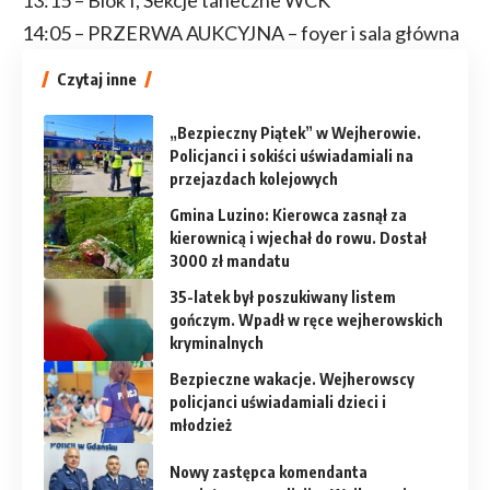
14:05 – PRZERWA AUKCYJNA – foyer i sala główna
Czytaj inne
„Bezpieczny Piątek” w Wejherowie.
Policjanci i sokiści uświadamiali na
przejazdach kolejowych
Gmina Luzino: Kierowca zasnął za
kierownicą i wjechał do rowu. Dostał
3000 zł mandatu
35-latek był poszukiwany listem
gończym. Wpadł w ręce wejherowskich
kryminalnych
Bezpieczne wakacje. Wejherowscy
policjanci uświadamiali dzieci i
młodzież
Nowy zastępca komendanta