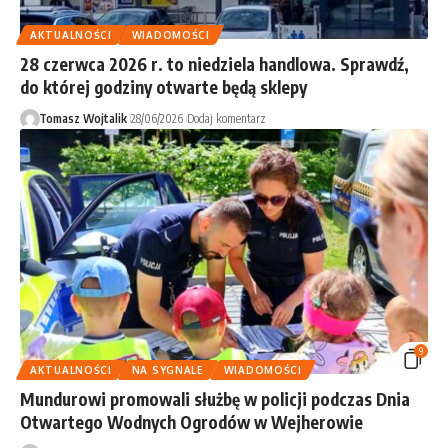
AKTUALNOŚCI
WIADOMOŚCI
28 czerwca 2026 r. to niedziela handlowa. Sprawdź,
do której godziny otwarte będą sklepy
Tomasz Wojtalik
28/06/2026
Dodaj komentarz
9
AKTUALNOŚCI
NA SYGNALE
WIADOMOŚCI
Mundurowi promowali służbę w policji podczas Dnia
Otwartego Wodnych Ogrodów w Wejherowie