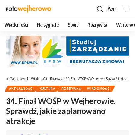
Aa
Czcionka
Wiadomości
Na sygnale
Sport
Rozrywka
Warto wi
otoWejherowo.pl
>
Wiadomości
>
Rozrywka
>
34. Finał WOŚP w Wejherowie. Sprawdź, jakie zaplanowano atrakcje
AKTUALNOŚCI
KULTURA
ROZRYWKA
WIADOMOŚCI
34. Finał WOŚP w Wejherowie.
Sprawdź, jakie zaplanowano
atrakcje