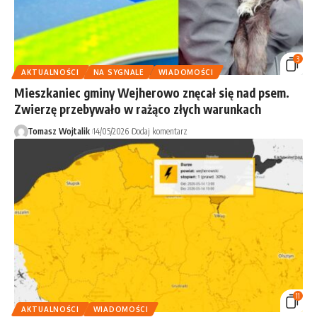
3
AKTUALNOŚCI
NA SYGNALE
WIADOMOŚCI
Mieszkaniec gminy Wejherowo znęcał się nad psem.
Zwierzę przebywało w rażąco złych warunkach
Tomasz Wojtalik
14/05/2026
Dodaj komentarz
11
AKTUALNOŚCI
WIADOMOŚCI