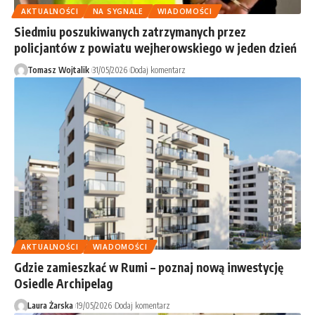
AKTUALNOŚCI
NA SYGNALE
WIADOMOŚCI
Siedmiu poszukiwanych zatrzymanych przez
policjantów z powiatu wejherowskiego w jeden dzień
Tomasz Wojtalik
31/05/2026
Dodaj komentarz
AKTUALNOŚCI
WIADOMOŚCI
Gdzie zamieszkać w Rumi – poznaj nową inwestycję
Osiedle Archipelag
Laura Żarska
19/05/2026
Dodaj komentarz