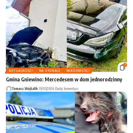
3
AKTUALNOŚCI
NA SYGNALE
WIADOMOŚCI
Gmina Gniewino: Mercedesem w dom jednorodzinny
Tomasz Wojtalik
19/05/2026
Dodaj komentarz