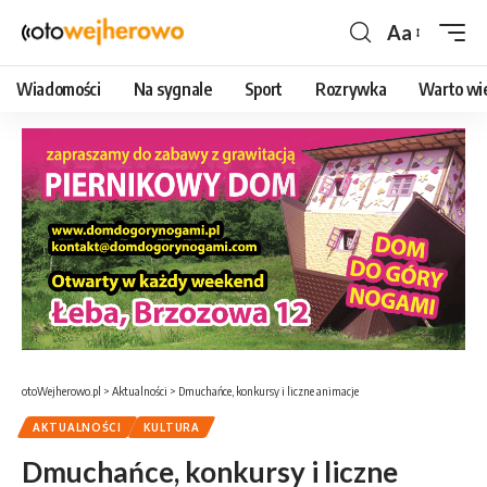
Aa
Czcionka
Wiadomości
Na sygnale
Sport
Rozrywka
Warto wi
otoWejherowo.pl
>
Aktualności
>
Dmuchańce, konkursy i liczne animacje
AKTUALNOŚCI
KULTURA
Dmuchańce, konkursy i liczne