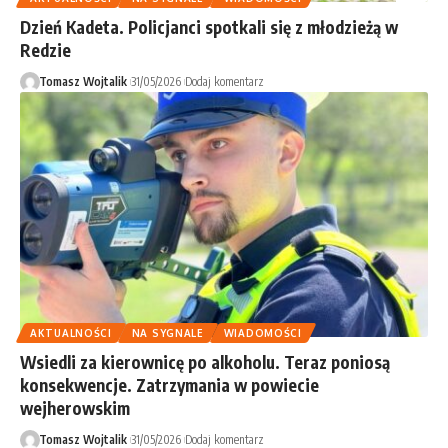
Dzień Kadeta. Policjanci spotkali się z młodzieżą w
Redzie
Tomasz Wojtalik
31/05/2026
Dodaj komentarz
AKTUALNOŚCI
NA SYGNALE
WIADOMOŚCI
Wsiedli za kierownicę po alkoholu. Teraz poniosą
konsekwencje. Zatrzymania w powiecie
wejherowskim
Tomasz Wojtalik
31/05/2026
Dodaj komentarz