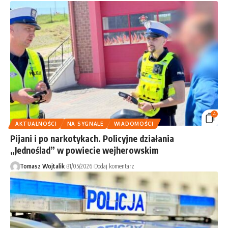
4
AKTUALNOŚCI
NA SYGNALE
WIADOMOŚCI
Pijani i po narkotykach. Policyjne działania
„Jednoślad” w powiecie wejherowskim
Tomasz Wojtalik
31/05/2026
Dodaj komentarz