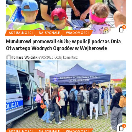
9
AKTUALNOŚCI
NA SYGNALE
WIADOMOŚCI
Mundurowi promowali służbę w policji podczas Dnia
Otwartego Wodnych Ogrodów w Wejherowie
Tomasz Wojtalik
31/05/2026
Dodaj komentarz
3
AKTUALNOŚCI
NA SYGNALE
WIADOMOŚCI