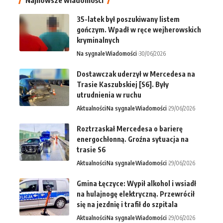
35-latek był poszukiwany listem
gończym. Wpadł w ręce wejherowskich
kryminalnych
Na sygnale
Wiadomości
30/06/2026
Dostawczak uderzył w Mercedesa na
Trasie Kaszubskiej [S6]. Były
utrudnienia w ruchu
Aktualności
Na sygnale
Wiadomości
29/06/2026
Roztrzaskał Mercedesa o barierę
energochłonną. Groźna sytuacja na
trasie S6
Aktualności
Na sygnale
Wiadomości
29/06/2026
Gmina Łęczyce: Wypił alkohol i wsiadł
na hulajnogę elektryczną. Przewrócił
się na jezdnię i trafił do szpitala
Aktualności
Na sygnale
Wiadomości
29/06/2026