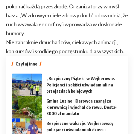
pokonać każdą przeszkodę. Organizatorzy w myśl
hasła „W zdrowym ciele zdrowy duch” udowodnią, że
ruch wyzwala endorfiny i wprowadza w doskonałe
humory.
Nie zabraknie dmuchańców, ciekawych animacji,
konkursów i słodkiego poczęstunku dla wszystkich.
Czytaj inne
„Bezpieczny Piątek” w Wejherowie.
Policjanci i sokiści uświadamiali na
przejazdach kolejowych
Gmina Luzino: Kierowca zasnął za
kierownicą i wjechał do rowu. Dostał
3000 zł mandatu
Bezpieczne wakacje. Wejherowscy
policjanci uświadamiali dzieci i