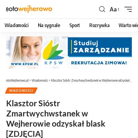
Aa
Czcionka
Wiadomości
Na sygnale
Sport
Rozrywka
Warto wi
otoWejherowo.pl
>
Wiadomości
>
Klasztor Sióstr Zmartwychwstanek w Wejherowie odzyskał blask [ZDJĘCIA]
WIADOMOŚCI
Klasztor Sióstr
Zmartwychwstanek w
Wejherowie odzyskał blask
[ZDJĘCIA]