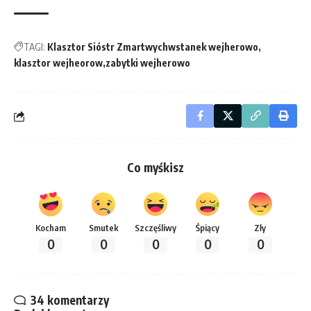
TAGI:
Klasztor Sióstr Zmartwychwstanek wejherowo
klasztor wejheorow
zabytki wejherowo
Co myśkisz
Kocham
Smutek
Szczęśliwy
Śpiący
Zły
0
0
0
0
0
34 komentarzy