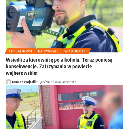
AKTUALNOŚCI
NA SYGNALE
WIADOMOŚCI
Wsiedli za kierownicę po alkoholu. Teraz poniosą
konsekwencje. Zatrzymania w powiecie
wejherowskim
Tomasz Wojtalik
31/05/2026
Dodaj komentarz