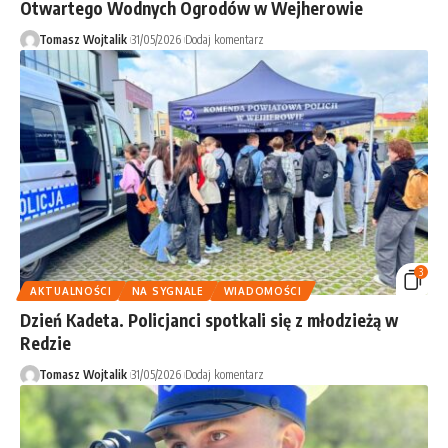
Otwartego Wodnych Ogrodów w Wejherowie
Tomasz Wojtalik
31/05/2026
Dodaj komentarz
3
AKTUALNOŚCI
NA SYGNALE
WIADOMOŚCI
Dzień Kadeta. Policjanci spotkali się z młodzieżą w
Redzie
Tomasz Wojtalik
31/05/2026
Dodaj komentarz