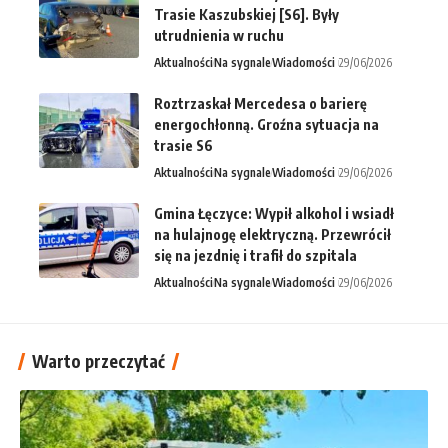
Trasie Kaszubskiej [S6]. Były
utrudnienia w ruchu
Aktualności
Na sygnale
Wiadomości
29/06/2026
Roztrzaskał Mercedesa o barierę
energochłonną. Groźna sytuacja na
trasie S6
Aktualności
Na sygnale
Wiadomości
29/06/2026
Gmina Łęczyce: Wypił alkohol i wsiadł
na hulajnogę elektryczną. Przewrócił
się na jezdnię i trafił do szpitala
Aktualności
Na sygnale
Wiadomości
29/06/2026
Warto przeczytać