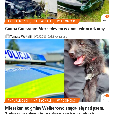
3
AKTUALNOŚCI
NA SYGNALE
WIADOMOŚCI
Gmina Gniewino: Mercedesem w dom jednorodzinny
Tomasz Wojtalik
19/05/2026
Dodaj komentarz
3
AKTUALNOŚCI
NA SYGNALE
WIADOMOŚCI
Mieszkaniec gminy Wejherowo znęcał się nad psem.
Zwierzę przebywało w rażąco złych warunkach