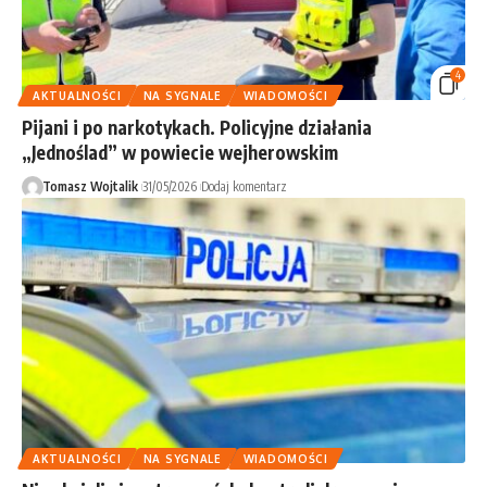
4
AKTUALNOŚCI
NA SYGNALE
WIADOMOŚCI
Pijani i po narkotykach. Policyjne działania
„Jednoślad” w powiecie wejherowskim
Tomasz Wojtalik
31/05/2026
Dodaj komentarz
AKTUALNOŚCI
NA SYGNALE
WIADOMOŚCI