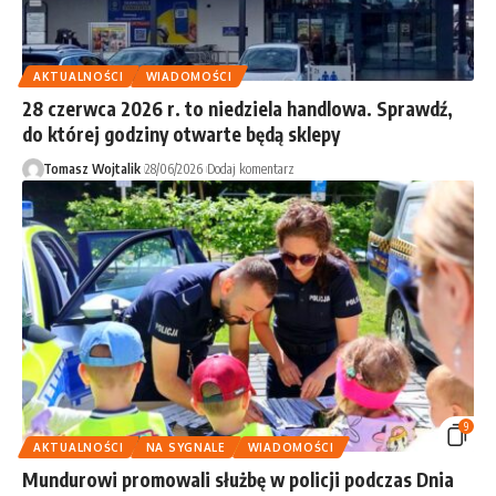
AKTUALNOŚCI
WIADOMOŚCI
28 czerwca 2026 r. to niedziela handlowa. Sprawdź,
do której godziny otwarte będą sklepy
Tomasz Wojtalik
28/06/2026
Dodaj komentarz
9
AKTUALNOŚCI
NA SYGNALE
WIADOMOŚCI
Mundurowi promowali służbę w policji podczas Dnia