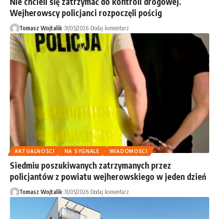
Nie chcieli się zatrzymać do kontroli drogowej.
Wejherowscy policjanci rozpoczęli pościg
Tomasz Wojtalik
31/05/2026
Dodaj komentarz
AKTUALNOŚCI
NA SYGNALE
WIADOMOŚCI
Siedmiu poszukiwanych zatrzymanych przez
policjantów z powiatu wejherowskiego w jeden dzień
Tomasz Wojtalik
31/05/2026
Dodaj komentarz