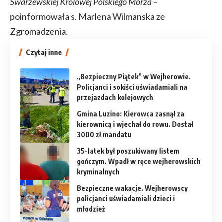
Swarzewskiej Królowej Polskiego Morza
–
poinformowała s. Marlena Wilmanska ze
Zgromadzenia.
Czytaj inne
„Bezpieczny Piątek” w Wejherowie.
Policjanci i sokiści uświadamiali na
przejazdach kolejowych
Gmina Luzino: Kierowca zasnął za
kierownicą i wjechał do rowu. Dostał
3000 zł mandatu
35-latek był poszukiwany listem
gończym. Wpadł w ręce wejherowskich
kryminalnych
Bezpieczne wakacje. Wejherowscy
policjanci uświadamiali dzieci i
młodzież