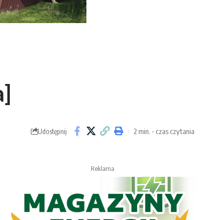
a]
2 min. - czas czytania
Udostępnij
Reklama