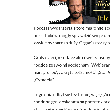
Podczas wydarzenia, które miało miejsce 
uczestników, mogły sprawdzić swoje umi
zwykle był bardzo duży. Organizatorzy 
Grały dzieci, młodzież ale również osoby 
rodzice ze swoimi pociechami. Wybieran
m.in. „Turbo”, „Ukryta tożsamość
”,
„Star 
„Cytadela” .
Tego dnia odbył się też turniej w grę „A
rodzinną grą, doskonała na początek pr
starali się wznieść własną budowlę, jak 