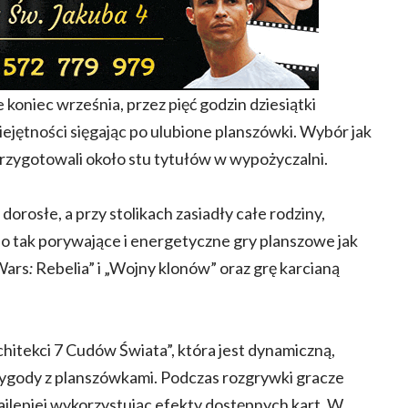
koniec września, przez pięć godzin dziesiątki
ejętności sięgając po ulubione planszówki. Wybór jak
przygotowali około stu tytułów w wypożyczalni.
dorosłe, a przy stolikach zasiadły całe rodziny,
o tak porywające i energetyczne gry planszowe jak
Wars
:
Rebelia” i „Wojny klonów” oraz grę karcianą
rchitekci 7 Cudów Świata”, która jest dynamiczną,
zygody z planszówkami. Podczas rozgrywki gracze
najlepiej wykorzystując efekty dostępnych kart. W