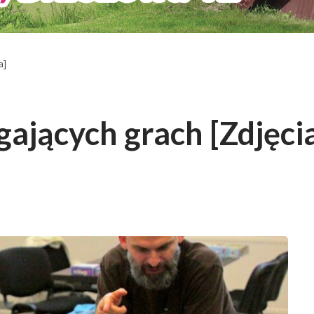
a]
gających grach [Zdjęci