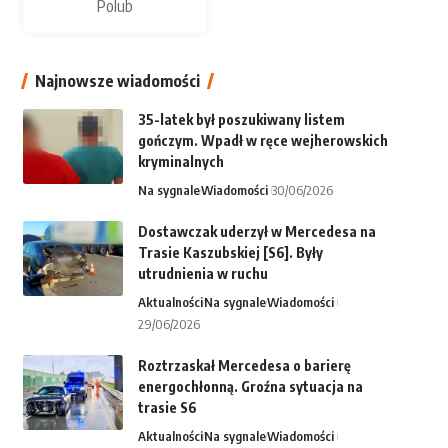
Polub
Najnowsze wiadomości
35-latek był poszukiwany listem
gończym. Wpadł w ręce wejherowskich
kryminalnych
Na sygnale
Wiadomości
30/06/2026
Dostawczak uderzył w Mercedesa na
Trasie Kaszubskiej [S6]. Były
utrudnienia w ruchu
Aktualności
Na sygnale
Wiadomości
29/06/2026
Roztrzaskał Mercedesa o barierę
energochłonną. Groźna sytuacja na
trasie S6
Aktualności
Na sygnale
Wiadomości