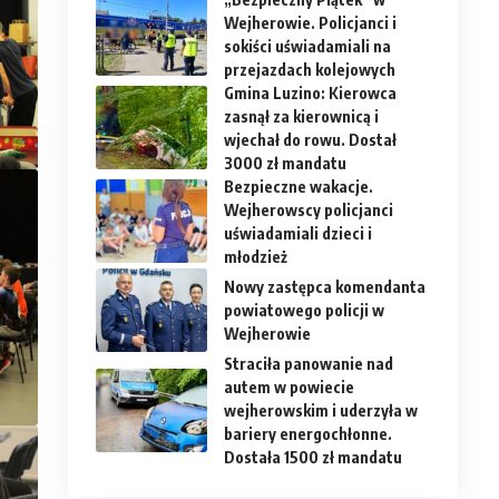
Wejherowie. Policjanci i
sokiści uświadamiali na
przejazdach kolejowych
Gmina Luzino: Kierowca
zasnął za kierownicą i
wjechał do rowu. Dostał
3000 zł mandatu
Bezpieczne wakacje.
Wejherowscy policjanci
uświadamiali dzieci i
młodzież
Nowy zastępca komendanta
powiatowego policji w
Wejherowie
Straciła panowanie nad
autem w powiecie
wejherowskim i uderzyła w
bariery energochłonne.
Dostała 1500 zł mandatu