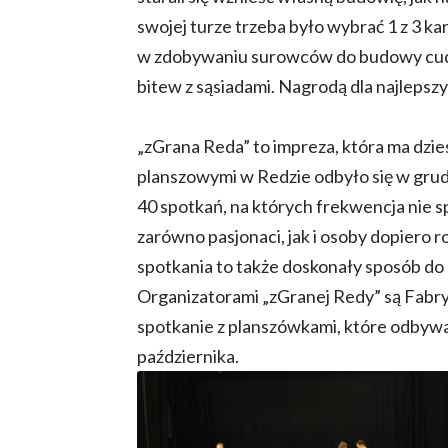
swojej turze trzeba było wybrać 1 z 3 k
w zdobywaniu surowców do budowy cud
bitew z sąsiadami. Nagrodą dla najlepsz
„zGrana Reda” to impreza, która ma dziesi
planszowymi w Redzie odbyło się w gru
40 spotkań, na których frekwencja nie s
zarówno pasjonaci, jak i osoby dopiero 
spotkania to także doskonały sposób do
Organizatorami „zGranej Redy” są Fabryk
spotkanie z planszówkami, które odbywa
października.