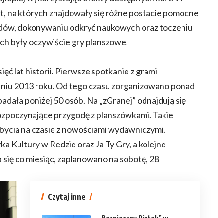
art, na których znajdowały się różne postacie pomocne
ów, dokonywaniu odkryć naukowych oraz toczeniu
ych były oczywiście gry planszowe.
ęć lat historii. Pierwsze spotkanie z grami
dniu 2013 roku. Od tego czasu zorganizowano ponad
padała poniżej 50 osób. Na „zGranej” odnajdują się
rozpoczynające przygodę z planszówkami. Takie
 bycia na czasie z nowościami wydawniczymi.
a Kultury w Redzie oraz Ja Ty Gry, a kolejne
 się co miesiąc, zaplanowano na sobotę, 28
Czytaj inne
„Bezpieczny Piątek” w