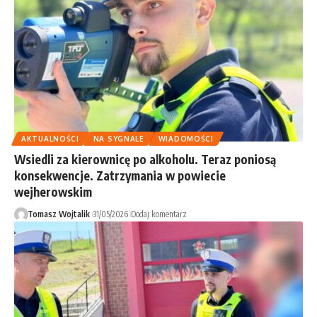
AKTUALNOŚCI
NA SYGNALE
WIADOMOŚCI
Wsiedli za kierownicę po alkoholu. Teraz poniosą
konsekwencje. Zatrzymania w powiecie
wejherowskim
Tomasz Wojtalik
31/05/2026
Dodaj komentarz