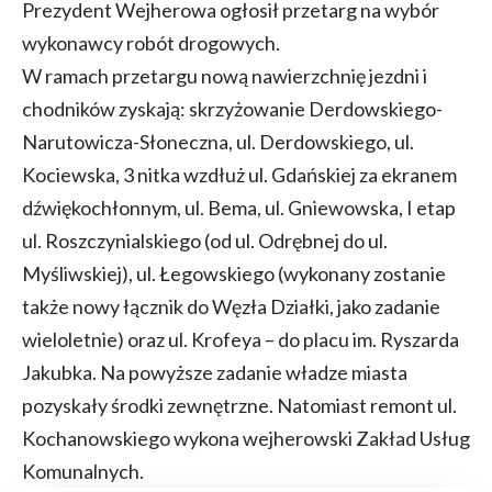
Prezydent Wejherowa ogłosił przetarg na wybór
wykonawcy robót drogowych.
W ramach przetargu nową nawierzchnię jezdni i
chodników zyskają: skrzyżowanie Derdowskiego-
Narutowicza-Słoneczna, ul. Derdowskiego, ul.
Kociewska, 3 nitka wzdłuż ul. Gdańskiej za ekranem
dźwiękochłonnym, ul. Bema, ul. Gniewowska, I etap
ul. Roszczynialskiego (od ul. Odrębnej do ul.
Myśliwskiej), ul. Łegowskiego (wykonany zostanie
także nowy łącznik do Węzła Działki, jako zadanie
wieloletnie) oraz ul. Krofeya – do placu im. Ryszarda
Jakubka. Na powyższe zadanie władze miasta
pozyskały środki zewnętrzne. Natomiast remont ul.
Kochanowskiego wykona wejherowski Zakład Usług
Komunalnych.