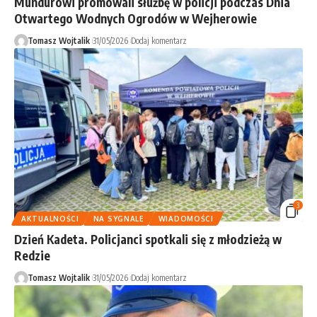
Mundurowi promowali służbę w policji podczas Dnia
Otwartego Wodnych Ogrodów w Wejherowie
Tomasz Wojtalik
31/05/2026
Dodaj komentarz
3
AKTUALNOŚCI
NA SYGNALE
WIADOMOŚCI
Dzień Kadeta. Policjanci spotkali się z młodzieżą w
Redzie
Tomasz Wojtalik
31/05/2026
Dodaj komentarz