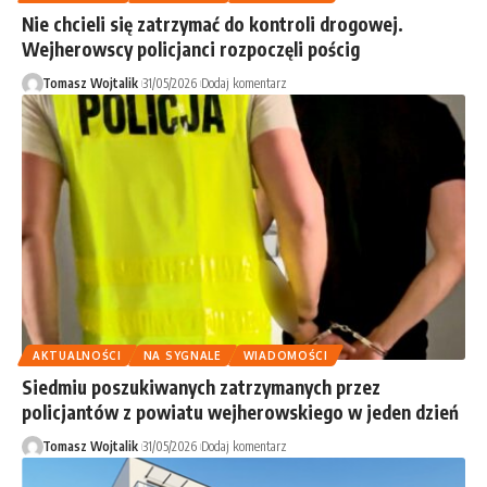
Nie chcieli się zatrzymać do kontroli drogowej.
Wejherowscy policjanci rozpoczęli pościg
Tomasz Wojtalik
31/05/2026
Dodaj komentarz
AKTUALNOŚCI
NA SYGNALE
WIADOMOŚCI
Siedmiu poszukiwanych zatrzymanych przez
policjantów z powiatu wejherowskiego w jeden dzień
Tomasz Wojtalik
31/05/2026
Dodaj komentarz