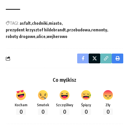
TAGI:
asfalt
chodniki
miasto
prezydent krzysztof hildebrandt
przebudowa
remonty
roboty drogowe
ulice
wejherowo
Co myśkisz
Kocham
Smutek
Szczęśliwy
Śpiący
Zły
0
0
0
0
0