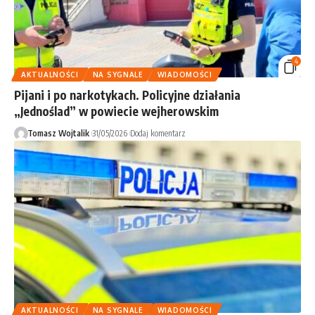
4
AKTUALNOŚCI
NA SYGNALE
WIADOMOŚCI
Pijani i po narkotykach. Policyjne działania
„Jednoślad” w powiecie wejherowskim
Tomasz Wojtalik
31/05/2026
Dodaj komentarz
AKTUALNOŚCI
NA SYGNALE
WIADOMOŚCI