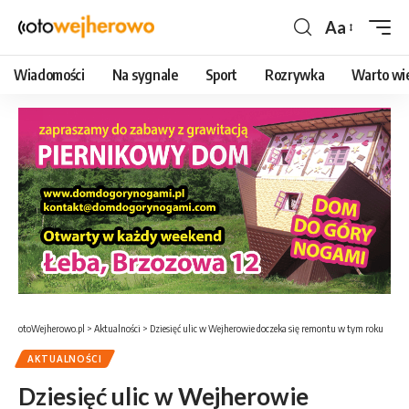
Aa
Czcionka
Wiadomości
Na sygnale
Sport
Rozrywka
Warto wi
otoWejherowo.pl
>
Aktualności
>
Dziesięć ulic w Wejherowie doczeka się remontu w tym roku
AKTUALNOŚCI
Dziesięć ulic w Wejherowie