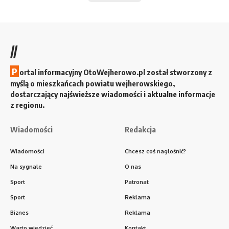
//
P
ortal informacyjny OtoWejherowo.pl został stworzony z
myślą o mieszkańcach powiatu wejherowskiego,
dostarczający najświeższe wiadomości i aktualne informacje
z regionu.
Wiadomości
Redakcja
Wiadomości
Chcesz coś nagłośnić?
Na sygnale
O nas
Sport
Patronat
Sport
Reklama
Biznes
Reklama
Warto wiedzieć
Kontakt