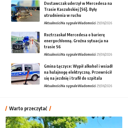
Dostawczak uderzył w Mercedesa na
Trasie Kaszubskiej [S6]. Były
utrudnienia w ruchu
Aktualności
Na sygnale
Wiadomości
29/06/2026
Roztrzaskał Mercedesa o barierę
energochłonną. Groźna sytuacja na
trasie S6
Aktualności
Na sygnale
Wiadomości
29/06/2026
Gmina Łęczyce: Wypił alkohol i wsiadł
na hulajnogę elektryczną. Przewrócił
się na jezdnię i trafił do szpitala
Aktualności
Na sygnale
Wiadomości
29/06/2026
Warto przeczytać