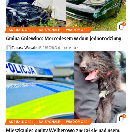
3
AKTUALNOŚCI
NA SYGNALE
WIADOMOŚCI
Gmina Gniewino: Mercedesem w dom jednorodzinny
Tomasz Wojtalik
19/05/2026
Dodaj komentarz
3
AKTUALNOŚCI
NA SYGNALE
WIADOMOŚCI
Mieszkaniec gminy Wejherowo znęcał się nad psem.