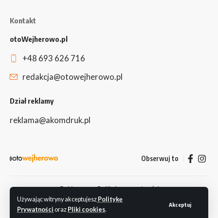
Kontakt
otoWejherowo.pl
+48 693 626 716
redakcja@otowejherowo.pl
Dział reklamy
reklama@akomdruk.pl
Obserwuj to
Reklama
Polityka prywatności
Używając witryny akceptujesz
Politykę
© 2024 Redakcja otoWejherowo.pl. Wszystkie prawa zastrzeżone.
Akceptuj
Prywatności
oraz
Pliki cookies
.
Wejherowo, Reda, Rumia