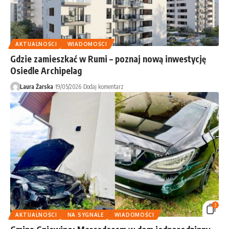
AKTUALNOŚCI
WIADOMOŚCI
Gdzie zamieszkać w Rumi – poznaj nową inwestycję
Osiedle Archipelag
Laura Żarska
19/05/2026
Dodaj komentarz
3
AKTUALNOŚCI
NA SYGNALE
WIADOMOŚCI