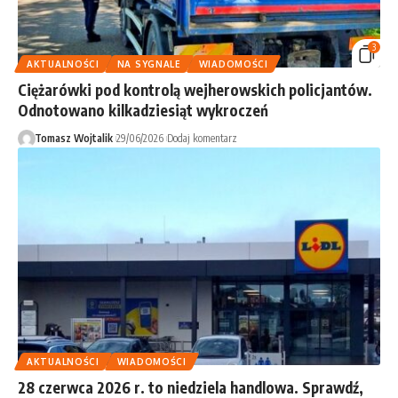
3
AKTUALNOŚCI
NA SYGNALE
WIADOMOŚCI
Ciężarówki pod kontrolą wejherowskich policjantów.
Odnotowano kilkadziesiąt wykroczeń
Tomasz Wojtalik
29/06/2026
Dodaj komentarz
AKTUALNOŚCI
WIADOMOŚCI
28 czerwca 2026 r. to niedziela handlowa. Sprawdź,