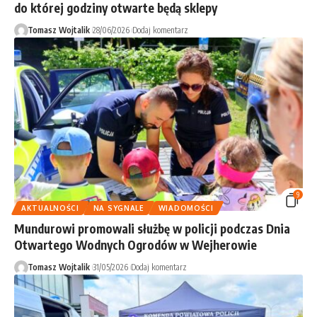
do której godziny otwarte będą sklepy
Tomasz Wojtalik
28/06/2026
Dodaj komentarz
9
AKTUALNOŚCI
NA SYGNALE
WIADOMOŚCI
Mundurowi promowali służbę w policji podczas Dnia
Otwartego Wodnych Ogrodów w Wejherowie
Tomasz Wojtalik
31/05/2026
Dodaj komentarz