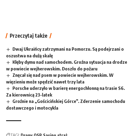
Przeczytaj także
Dwaj Ukraińcy zatrzymani na Pomorzu. Są podejrzani o
oszustwa na dużą skalę
Kłęby dymu nad samochodem. Groźna sytuacja na drodze
w powiecie wejherowskim. Doszło do pożaru
Znęcał się nad psem w powiecie wejherowskim. W
więzieniu może spędzić nawet trzy lata
Porsche uderzyło w barierę energochłonną na trasie S6.
Za kierownicą 23-latek
Groźnie na „Gościcińskiej Górce”. Zderzenie samochodu
dostawczego i motocykla
TAGI:
Drony
OSP
Sasino
straż