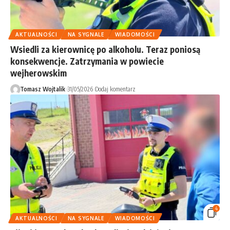
AKTUALNOŚCI
NA SYGNALE
WIADOMOŚCI
Wsiedli za kierownicę po alkoholu. Teraz poniosą
konsekwencje. Zatrzymania w powiecie
wejherowskim
Tomasz Wojtalik
31/05/2026
Dodaj komentarz
4
AKTUALNOŚCI
NA SYGNALE
WIADOMOŚCI