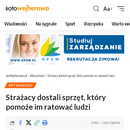
Aa
Czcionka
Wiadomości
Na sygnale
Sport
Rozrywka
Warto wi
otoWejherowo.pl
>
Aktualności
>
Strażacy dostali sprzęt, który pomoże im ratować ludzi
AKTUALNOŚCI
Strażacy dostali sprzęt, który
pomoże im ratować ludzi
3 min. - czas czytania