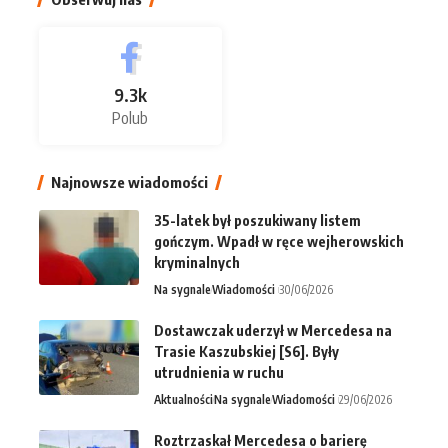
9.3k
Polub
Najnowsze wiadomości
35-latek był poszukiwany listem
gończym. Wpadł w ręce wejherowskich
kryminalnych
Na sygnale
Wiadomości
30/06/2026
Dostawczak uderzył w Mercedesa na
Trasie Kaszubskiej [S6]. Były
utrudnienia w ruchu
Aktualności
Na sygnale
Wiadomości
29/06/2026
Roztrzaskał Mercedesa o barierę