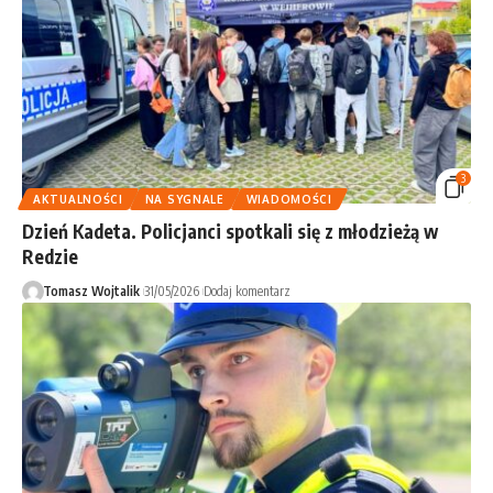
3
AKTUALNOŚCI
NA SYGNALE
WIADOMOŚCI
Dzień Kadeta. Policjanci spotkali się z młodzieżą w
Redzie
Tomasz Wojtalik
31/05/2026
Dodaj komentarz