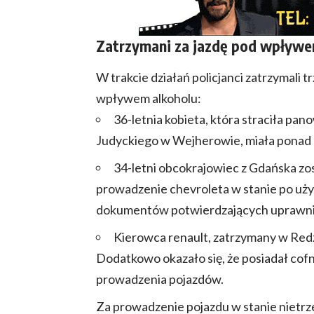
Zatrzymani za jazdę pod wpływe
W trakcie działań policjanci zatrzymal
wpływem alkoholu:
36-letnia kobieta, która straciła pan
Judyckiego w Wejherowie, miała ponad 2
34-letni obcokrajowiec z Gdańska zos
prowadzenie chevroleta w stanie po użyc
dokumentów potwierdzających uprawnie
Kierowca renault, zatrzymany w Redzi
Dodatkowo okazało się, że posiadał cof
prowadzenia pojazdów.
Za prowadzenie pojazdu w stanie nietrze