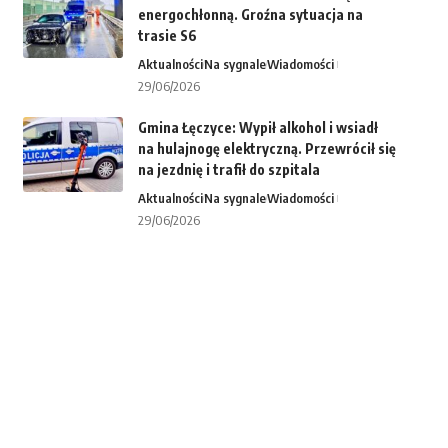
energochłonną. Groźna sytuacja na
trasie S6
Aktualności
Na sygnale
Wiadomości
29/06/2026
Gmina Łęczyce: Wypił alkohol i wsiadł
na hulajnogę elektryczną. Przewrócił się
na jezdnię i trafił do szpitala
Aktualności
Na sygnale
Wiadomości
29/06/2026