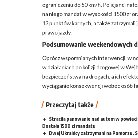
ograniczeniu do 50 km/h. Policjanci nało
na niego mandat w wysokości 1500 zł or
13 punktów karnych, a także zatrzymali 
prawo jazdy.
Podsumowanie weekendowych dz
Oprócz wspomnianych interwencji, w nocy 
w działaniach po kolizji drogowej w We
bezpieczeństwa na drogach, a ich efekte
wyciąganie konsekwencji wobec osób ła
Przeczytaj także
Straciła panowanie nad autem w powieci
Dostała 1500 zł mandatu
Dwaj Ukraińcy zatrzymani na Pomorzu. S