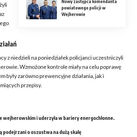
Nowy zastępca komendanta
żyli
powiatowego policji w
az
Wejherowie
jego
iałań
z niedzieli na poniedziałek policjanci uczestniczyli
jherowie. Wzmożone kontrole miały na celu poprawę
m były zarówno prewencyjne działania, jak i
miących przepisy.
e wejherowskim i uderzyła w bariery energochłonne.
ą podejrzani o oszustwa na dużą skalę