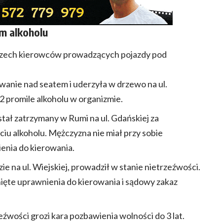
m alkoholu
i trzech kierowców prowadzących pojazdy pod
owanie nad seatem i uderzyła w drzewo na ul.
 promile alkoholu w organizmie.
tał zatrzymany w Rumi na ul. Gdańskiej za
iu alkoholu. Mężczyzna nie miał przy sobie
nia do kierowania.
e na ul. Wiejskiej, prowadził w stanie nietrzeźwości.
nięte uprawnienia do kierowania i sądowy zakaz
źwości grozi kara pozbawienia wolności do 3 lat.