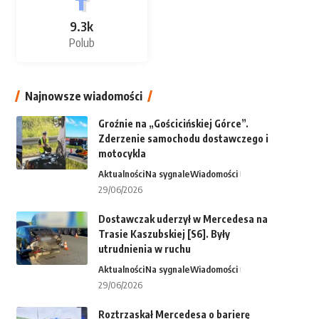
9.3k
Polub
Najnowsze wiadomości
Groźnie na „Gościcińskiej Górce”.
Zderzenie samochodu dostawczego i
motocykla
Aktualności
Na sygnale
Wiadomości
29/06/2026
Dostawczak uderzył w Mercedesa na
Trasie Kaszubskiej [S6]. Były
utrudnienia w ruchu
Aktualności
Na sygnale
Wiadomości
29/06/2026
Roztrzaskał Mercedesa o barierę