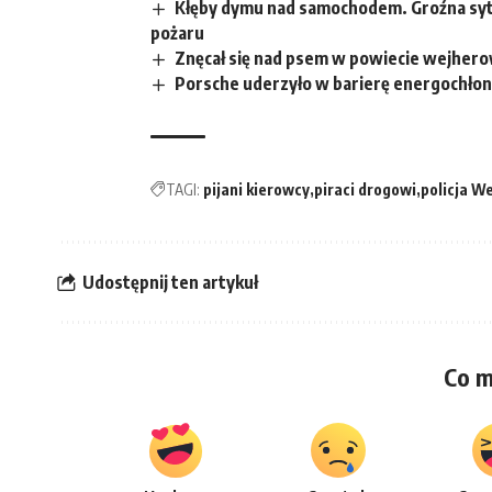
Kłęby dymu nad samochodem. Groźna syt
pożaru
Znęcał się nad psem w powiecie wejhero
Porsche uderzyło w barierę energochłonn
TAGI:
pijani kierowcy
piraci drogowi
policja W
Udostępnij ten artykuł
Co m