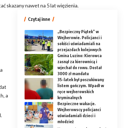
 skazany nawet na 5 lat więzienia.
Czytaj inne
„Bezpieczny Piątek” w
Wejherowie. Policjanci i
sokiści uświadamiali na
przejazdach kolejowych
Gmina Luzino: Kierowca
zasnął za kierownicą i
wjechał do rowu. Dostał
za
3000 zł mandatu
35-latek był poszukiwany
listem gończym. Wpadł w
dat
ręce wejherowskich
h, a
kryminalnych
Bezpieczne wakacje.
Wejherowscy policjanci
.
uświadamiali dzieci i
młodzież