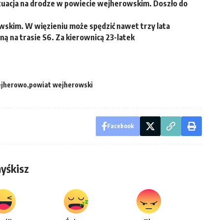
uacja na drodze w powiecie wejherowskim. Doszło do
wskim. W więzieniu może spędzić nawet trzy lata
ą na trasie S6. Za kierownicą 23-latek
ejherowo
powiat wejherowski
Facebook
yśkisz