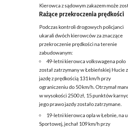
Kierowca z sądowym zakazem może zostać
Rażące przekroczenia prędkości
Podczas kontroli drogowych policjanci
ukarali dwóch kierowców za znaczące
przekroczenie prędkości na terenie
zabudowanym:
49-letni kierowca volkswagena polo
został zatrzymany w Łebieńskiej Hucie 
jazdę z prędkością 131 km/h przy
ograniczeniu do 50 km/h. Otrzymał man
w wysokości 2500 zł, 15 punktów karnyc
jego prawo jazdy zostało zatrzymane.
19-letni kierowca opla w Łebnie, na ul
Sportowej, jechał 109 km/h przy