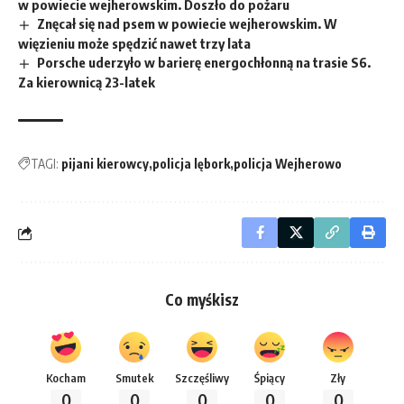
w powiecie wejherowskim. Doszło do pożaru
Znęcał się nad psem w powiecie wejherowskim. W
więzieniu może spędzić nawet trzy lata
Porsche uderzyło w barierę energochłonną na trasie S6.
Za kierownicą 23-latek
TAGI:
pijani kierowcy
policja lębork
policja Wejherowo
Co myśkisz
Kocham
Smutek
Szczęśliwy
Śpiący
Zły
0
0
0
0
0