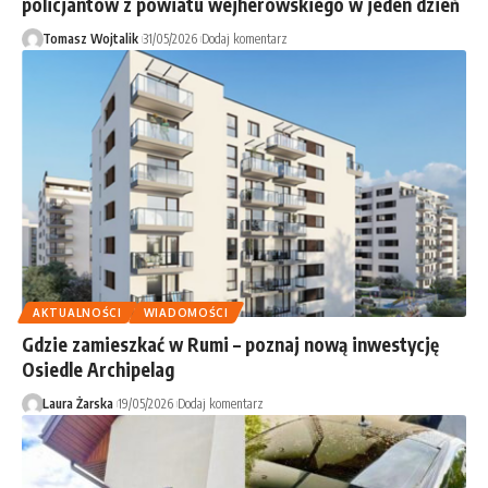
policjantów z powiatu wejherowskiego w jeden dzień
Tomasz Wojtalik
31/05/2026
Dodaj komentarz
AKTUALNOŚCI
WIADOMOŚCI
Gdzie zamieszkać w Rumi – poznaj nową inwestycję
Osiedle Archipelag
Laura Żarska
19/05/2026
Dodaj komentarz