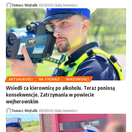
Tomasz Wojtalik
31/05/2026
Dodaj komentarz
AKTUALNOŚCI
NA SYGNALE
WIADOMOŚCI
Wsiedli za kierownicę po alkoholu. Teraz poniosą
konsekwencje. Zatrzymania w powiecie
wejherowskim
Tomasz Wojtalik
31/05/2026
Dodaj komentarz