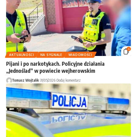
4
AKTUALNOŚCI
NA SYGNALE
WIADOMOŚCI
Pijani i po narkotykach. Policyjne działania
„Jednoślad” w powiecie wejherowskim
Tomasz Wojtalik
31/05/2026
Dodaj komentarz