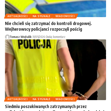
AKTUALNOŚCI
NA SYGNALE
WIADOMOŚCI
Nie chcieli się zatrzymać do kontroli drogowej.
Wejherowscy policjanci rozpoczęli pościg
Tomasz Wojtalik
31/05/2026
Dodaj komentarz
AKTUALNOŚCI
NA SYGNALE
WIADOMOŚCI
Siedmiu poszukiwanych zatrzymanych przez