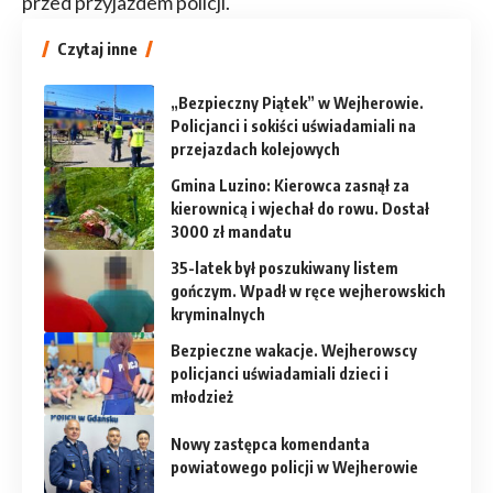
przed przyjazdem policji.
Czytaj inne
„Bezpieczny Piątek” w Wejherowie.
Policjanci i sokiści uświadamiali na
przejazdach kolejowych
Gmina Luzino: Kierowca zasnął za
kierownicą i wjechał do rowu. Dostał
3000 zł mandatu
35-latek był poszukiwany listem
gończym. Wpadł w ręce wejherowskich
kryminalnych
Bezpieczne wakacje. Wejherowscy
policjanci uświadamiali dzieci i
młodzież
Nowy zastępca komendanta
powiatowego policji w Wejherowie