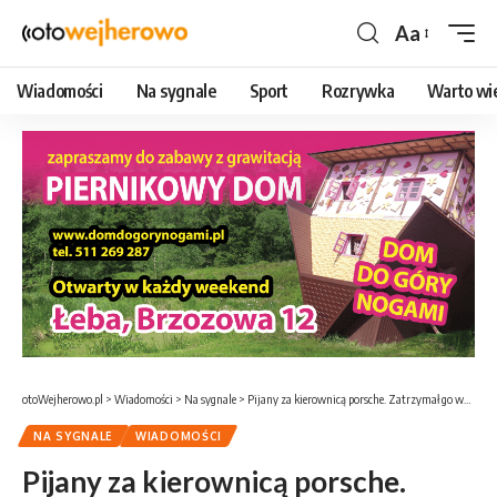
Aa
Czcionka
Wiadomości
Na sygnale
Sport
Rozrywka
Warto wi
otoWejherowo.pl
>
Wiadomości
>
Na sygnale
>
Pijany za kierownicą porsche. Zatrzymał go wejherowski policjant po służbie
NA SYGNALE
WIADOMOŚCI
Pijany za kierownicą porsche.