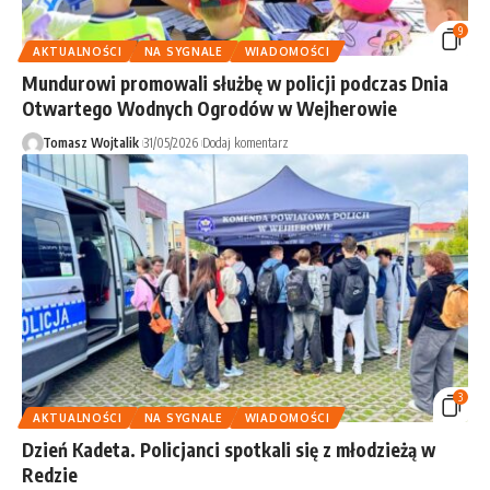
9
AKTUALNOŚCI
NA SYGNALE
WIADOMOŚCI
Mundurowi promowali służbę w policji podczas Dnia
Otwartego Wodnych Ogrodów w Wejherowie
Tomasz Wojtalik
31/05/2026
Dodaj komentarz
3
AKTUALNOŚCI
NA SYGNALE
WIADOMOŚCI
Dzień Kadeta. Policjanci spotkali się z młodzieżą w
Redzie