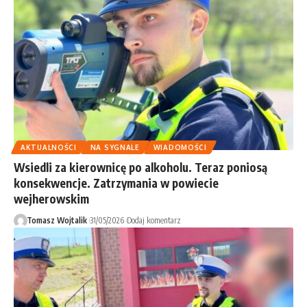
AKTUALNOŚCI
NA SYGNALE
WIADOMOŚCI
Wsiedli za kierownicę po alkoholu. Teraz poniosą
konsekwencje. Zatrzymania w powiecie
wejherowskim
Tomasz Wojtalik
31/05/2026
Dodaj komentarz