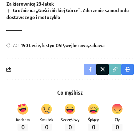
Za kierownicą 23-latek
Groźnie na „Gościcińskiej Górce”. Zderzenie samochodu
dostawczego i motocykla
TAGI:
150 Lecie
festyn
OSP
wejherowo
zabawa
Co myśkisz
Kocham
Smutek
Szczęśliwy
Śpiący
Zły
0
0
0
0
0