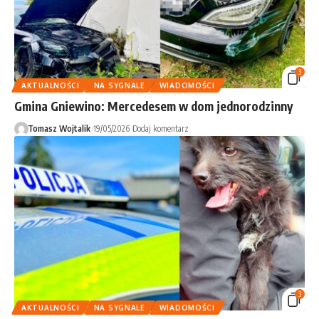
3
AKTUALNOŚCI
NA SYGNALE
WIADOMOŚCI
Gmina Gniewino: Mercedesem w dom jednorodzinny
Tomasz Wojtalik
19/05/2026
Dodaj komentarz
3
AKTUALNOŚCI
NA SYGNALE
WIADOMOŚCI