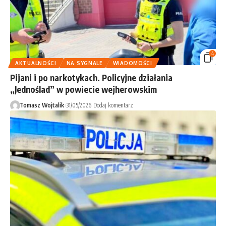
4
AKTUALNOŚCI
NA SYGNALE
WIADOMOŚCI
Pijani i po narkotykach. Policyjne działania
„Jednoślad” w powiecie wejherowskim
Tomasz Wojtalik
31/05/2026
Dodaj komentarz