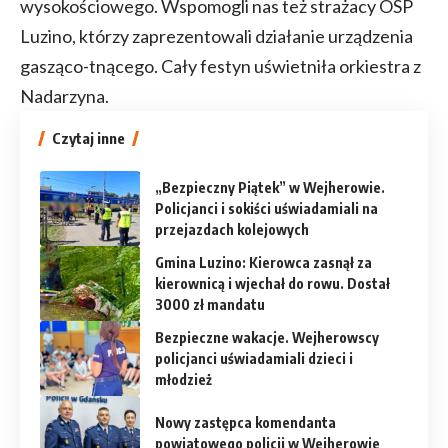
wysokościowego. Wspomogli nas też strażacy OSP
Luzino, którzy zaprezentowali działanie urządzenia
gasząco-tnącego. Cały festyn uświetniła orkiestra z
Nadarzyna.
Czytaj inne
„Bezpieczny Piątek” w Wejherowie.
Policjanci i sokiści uświadamiali na
przejazdach kolejowych
Gmina Luzino: Kierowca zasnął za
kierownicą i wjechał do rowu. Dostał
3000 zł mandatu
Bezpieczne wakacje. Wejherowscy
policjanci uświadamiali dzieci i
młodzież
Nowy zastępca komendanta
powiatowego policji w Wejherowie