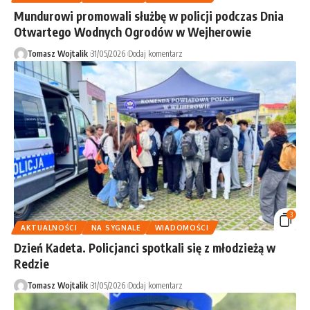
Mundurowi promowali służbę w policji podczas Dnia
Otwartego Wodnych Ogrodów w Wejherowie
Tomasz Wojtalik
31/05/2026
Dodaj komentarz
3
AKTUALNOŚCI
NA SYGNALE
WIADOMOŚCI
Dzień Kadeta. Policjanci spotkali się z młodzieżą w
Redzie
Tomasz Wojtalik
31/05/2026
Dodaj komentarz