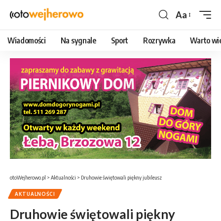
Aa
Czcionka
Wiadomości
Na sygnale
Sport
Rozrywka
Warto wi
otoWejherowo.pl
>
Aktualności
>
Druhowie świętowali piękny jubileusz
AKTUALNOŚCI
Druhowie świętowali piękny