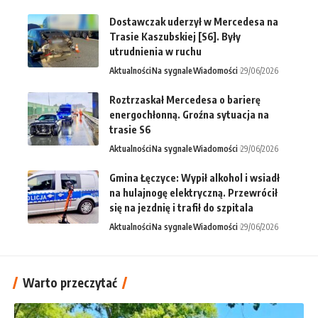
Dostawczak uderzył w Mercedesa na
Trasie Kaszubskiej [S6]. Były
utrudnienia w ruchu
Aktualności
Na sygnale
Wiadomości
29/06/2026
Roztrzaskał Mercedesa o barierę
energochłonną. Groźna sytuacja na
trasie S6
Aktualności
Na sygnale
Wiadomości
29/06/2026
Gmina Łęczyce: Wypił alkohol i wsiadł
na hulajnogę elektryczną. Przewrócił
się na jezdnię i trafił do szpitala
Aktualności
Na sygnale
Wiadomości
29/06/2026
Warto przeczytać