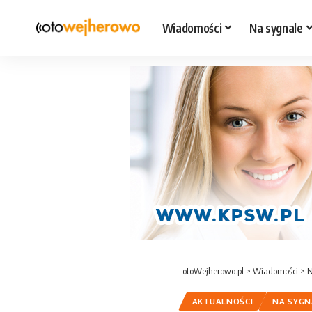
Wiadomości
Na sygnale
otoWejherowo.pl
>
Wiadomości
>
N
AKTUALNOŚCI
NA SYGN