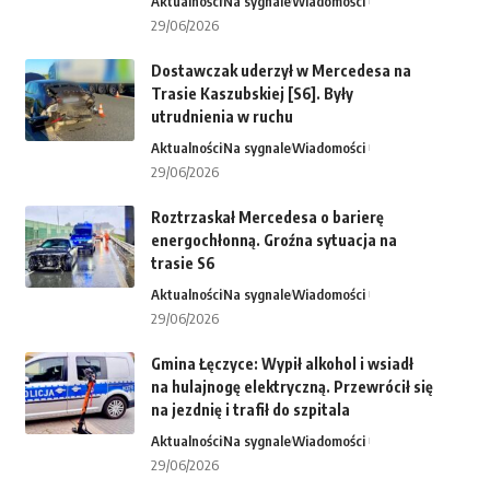
Aktualności
Na sygnale
Wiadomości
29/06/2026
Dostawczak uderzył w Mercedesa na
Trasie Kaszubskiej [S6]. Były
utrudnienia w ruchu
Aktualności
Na sygnale
Wiadomości
29/06/2026
Roztrzaskał Mercedesa o barierę
energochłonną. Groźna sytuacja na
trasie S6
Aktualności
Na sygnale
Wiadomości
29/06/2026
Gmina Łęczyce: Wypił alkohol i wsiadł
na hulajnogę elektryczną. Przewrócił się
na jezdnię i trafił do szpitala
Aktualności
Na sygnale
Wiadomości
29/06/2026