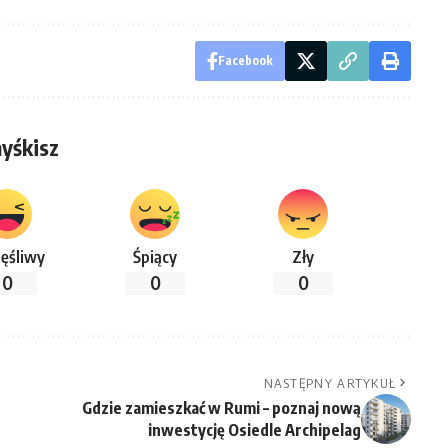
Facebook
yśkisz
ęśliwy
Śpiący
Zły
0
0
0
NASTĘPNY ARTYKUŁ
Gdzie zamieszkać w Rumi – poznaj nową
inwestycję Osiedle Archipelag