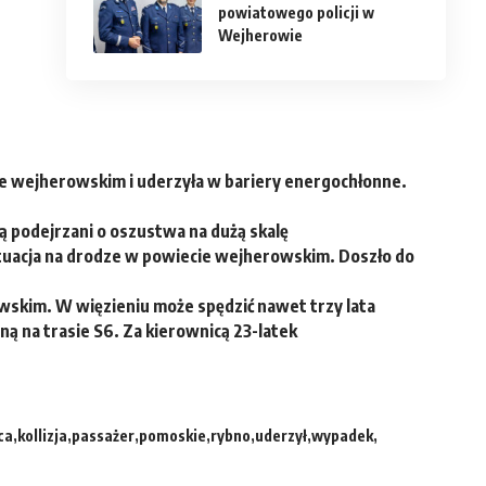
powiatowego policji w
Wejherowie
e wejherowskim i uderzyła w bariery energochłonne.
ą podejrzani o oszustwa na dużą skalę
uacja na drodze w powiecie wejherowskim. Doszło do
wskim. W więzieniu może spędzić nawet trzy lata
ą na trasie S6. Za kierownicą 23-latek
ca
kollizja
passażer
pomoskie
rybno
uderzył
wypadek