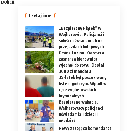
olicji.
Czytaj inne
„Bezpieczny Piątek” w
Wejherowie. Policjanci i
sokiści uświadamiali na
przejazdach kolejowych
Gmina Luzino: Kierowca
zasnął za kierownicą i
wjechał do rowu. Dostał
3000 zł mandatu
35-latek był poszukiwany
listem gończym. Wpadł w
ręce wejherowskich
kryminalnych
Bezpieczne wakacje.
Wejherowscy policjanci
uświadamiali dzieci i
młodzież
Nowy zastępca komendanta