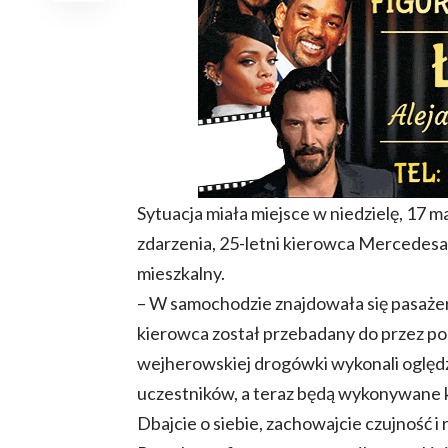
Sytuacja miała miejsce w niedzielę, 17 maj
zdarzenia, 25-letni kierowca Mercedesa 
mieszkalny.
– W samochodzie znajdowała się pasażerk
kierowca został przebadany do przez po
wejherowskiej drogówki wykonali oględzi
uczestników, a teraz będą wykonywane ko
Dbajcie o siebie, zachowajcie czujność i