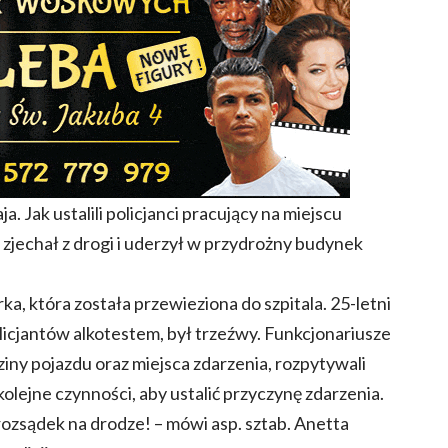
a. Jak ustalili policjanci pracujący na miejscu
zjechał z drogi i uderzył w przydrożny budynek
a, która została przewieziona do szpitala. 25-letni
licjantów alkotestem, był trzeźwy. Funkcjonariusze
ny pojazdu oraz miejsca zdarzenia, rozpytywali
lejne czynności, aby ustalić przyczynę zdarzenia.
 rozsądek na drodze! – mówi asp. sztab. Anetta