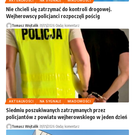
AKTUALNOŚCI
NA SYGNALE
WIADOMOŚCI
Nie chcieli się zatrzymać do kontroli drogowej.
Wejherowscy policjanci rozpoczęli pościg
Tomasz Wojtalik
31/05/2026
Dodaj komentarz
AKTUALNOŚCI
NA SYGNALE
WIADOMOŚCI
Siedmiu poszukiwanych zatrzymanych przez
policjantów z powiatu wejherowskiego w jeden dzień
Tomasz Wojtalik
31/05/2026
Dodaj komentarz