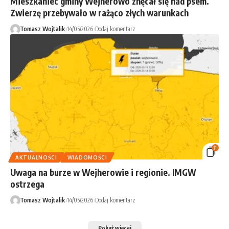
Mieszkaniec gminy Wejherowo znęcał się nad psem.
Zwierzę przebywało w rażąco złych warunkach
Tomasz Wojtalik
14/05/2026
Dodaj komentarz
11
AKTUALNOŚCI
WIADOMOŚCI
Uwaga na burze w Wejherowie i regionie. IMGW
ostrzega
Tomasz Wojtalik
14/05/2026
Dodaj komentarz
Pokaż więcej