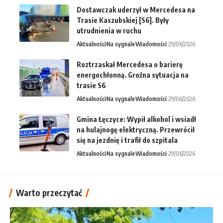
Dostawczak uderzył w Mercedesa na
Trasie Kaszubskiej [S6]. Były
utrudnienia w ruchu
Aktualności
Na sygnale
Wiadomości
29/06/2026
Roztrzaskał Mercedesa o barierę
energochłonną. Groźna sytuacja na
trasie S6
Aktualności
Na sygnale
Wiadomości
29/06/2026
Gmina Łęczyce: Wypił alkohol i wsiadł
na hulajnogę elektryczną. Przewrócił
się na jezdnię i trafił do szpitala
Aktualności
Na sygnale
Wiadomości
29/06/2026
Warto przeczytać