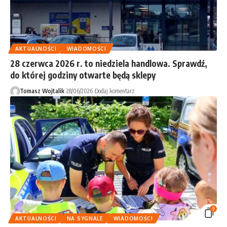
AKTUALNOŚCI
WIADOMOŚCI
28 czerwca 2026 r. to niedziela handlowa. Sprawdź,
do której godziny otwarte będą sklepy
Tomasz Wojtalik
28/06/2026
Dodaj komentarz
9
AKTUALNOŚCI
NA SYGNALE
WIADOMOŚCI