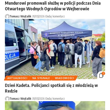
Mundurowi promowali służbę w policji podczas Dnia
Otwartego Wodnych Ogrodów w Wejherowie
Tomasz Wojtalik
31/05/2026
Dodaj komentarz
3
AKTUALNOŚCI
NA SYGNALE
WIADOMOŚCI
Dzień Kadeta. Policjanci spotkali się z młodzieżą w
Redzie
Tomasz Wojtalik
31/05/2026
Dodaj komentarz