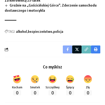
Za kierownicą 23-latek
Groźnie na „Gościcińskiej Górce”. Zderzenie samochodu
dostawczego i motocykla
TAGI:
alkohol
bezpieczeństwo
policja
Co myśkisz
Kocham
Smutek
Szczęśliwy
Śpiący
Zły
0
0
0
0
0