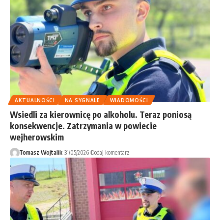
AKTUALNOŚCI
NA SYGNALE
WIADOMOŚCI
Wsiedli za kierownicę po alkoholu. Teraz poniosą
konsekwencje. Zatrzymania w powiecie
wejherowskim
Tomasz Wojtalik
31/05/2026
Dodaj komentarz