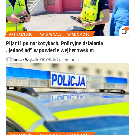
4
AKTUALNOŚCI
NA SYGNALE
WIADOMOŚCI
Pijani i po narkotykach. Policyjne działania
„Jednoślad” w powiecie wejherowskim
Tomasz Wojtalik
31/05/2026
Dodaj komentarz