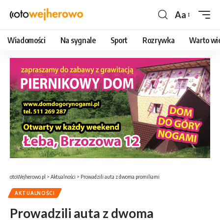
Aa
Czcionka
Wiadomości
Na sygnale
Sport
Rozrywka
Warto wi
otoWejherowo.pl
>
Aktualności
>
Prowadzili auta z dwoma promiliami
AKTUALNOŚCI
Prowadzili auta z dwoma