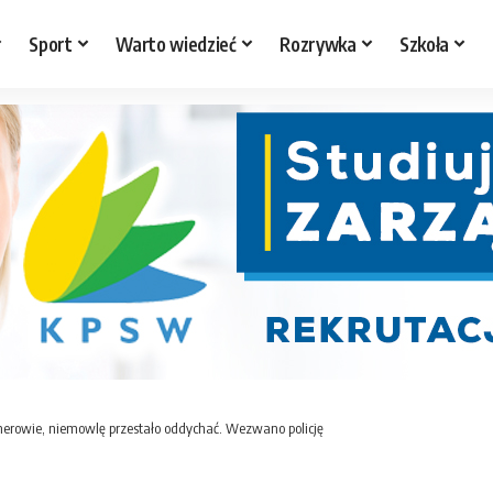
Sport
Warto wiedzieć
Rozrywka
Szkoła
owie, niemowlę przestało oddychać. Wezwano policję