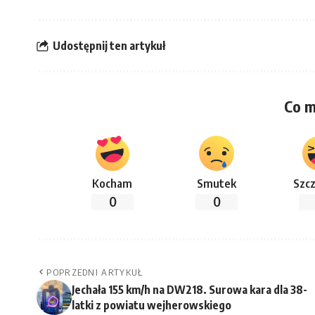
Udostępnij ten artykuł
Co m
Kocham
Smutek
Szcz
0
0
POPRZEDNI ARTYKUŁ
Jechała 155 km/h na DW218. Surowa kara dla 38-
latki z powiatu wejherowskiego