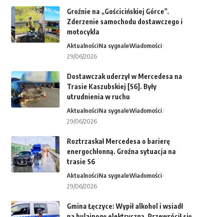
Groźnie na „Gościcińskiej Górce”.
Zderzenie samochodu dostawczego i
motocykla
Aktualności
Na sygnale
Wiadomości
29/06/2026
Dostawczak uderzył w Mercedesa na
Trasie Kaszubskiej [S6]. Były
utrudnienia w ruchu
Aktualności
Na sygnale
Wiadomości
29/06/2026
Roztrzaskał Mercedesa o barierę
energochłonną. Groźna sytuacja na
trasie S6
Aktualności
Na sygnale
Wiadomości
29/06/2026
Gmina Łęczyce: Wypił alkohol i wsiadł
na hulajnogę elektryczną. Przewrócił się