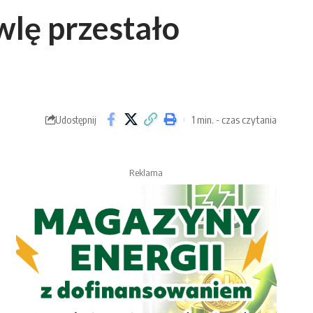
lę przestało
1 min. - czas czytania
Udostępnij
Reklama