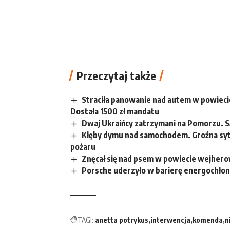
Przeczytaj także
Straciła panowanie nad autem w powieci
Dostała 1500 zł mandatu
Dwaj Ukraińcy zatrzymani na Pomorzu. S
Kłęby dymu nad samochodem. Groźna syt
pożaru
Znęcał się nad psem w powiecie wejhero
Porsche uderzyło w barierę energochłonn
TAGI:
anetta potrykus
interwencja
komenda
n