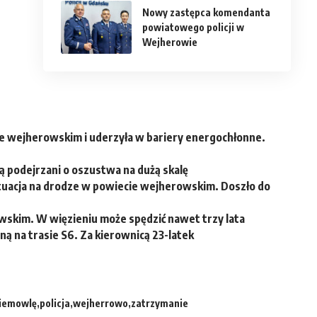
Nowy zastępca komendanta
powiatowego policji w
Wejherowie
e wejherowskim i uderzyła w bariery energochłonne.
ą podejrzani o oszustwa na dużą skalę
uacja na drodze w powiecie wejherowskim. Doszło do
wskim. W więzieniu może spędzić nawet trzy lata
ą na trasie S6. Za kierownicą 23-latek
iemowlę
policja
wejherrowo
zatrzymanie