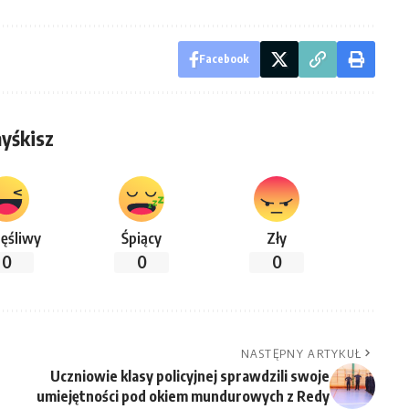
Facebook
yśkisz
ęśliwy
Śpiący
Zły
0
0
0
NASTĘPNY ARTYKUŁ
Uczniowie klasy policyjnej sprawdzili swoje
umiejętności pod okiem mundurowych z Redy