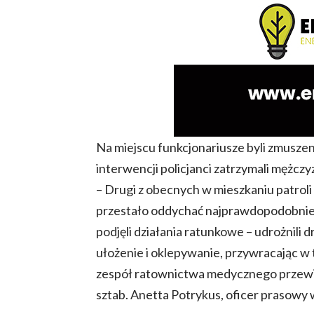
Na miejscu funkcjonariusze byli zmuszen
interwencji policjanci zatrzymali mężcz
– Drugi z obecnych w mieszkaniu patrol
przestało oddychać najprawdopodobniej 
podjęli działania ratunkowe – udrożnil
ułożenie i oklepywanie, przywracając w
zespół ratownictwa medycznego przewióz
sztab. Anetta Potrykus, oficer prasowy w