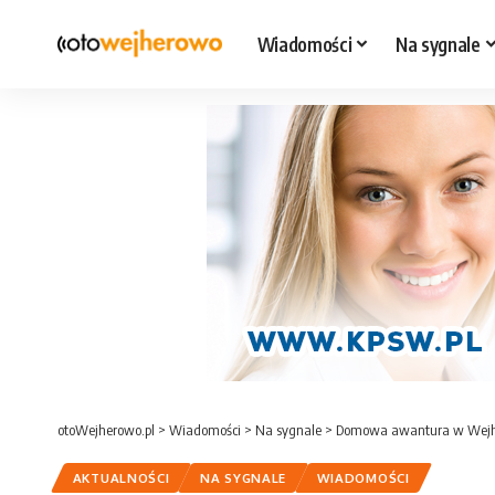
Wiadomości
Na sygnale
otoWejherowo.pl
>
Wiadomości
>
Na sygnale
>
Domowa awantura w Wejher
AKTUALNOŚCI
NA SYGNALE
WIADOMOŚCI