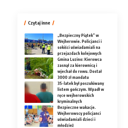
Czytaj inne
„Bezpieczny Piątek” w
Wejherowie. Policjanci i
sokiści uświadamiali na
przejazdach kolejowych
Gmina Luzino: Kierowca
zasnął za kierownicą i
wjechał do rowu. Dostał
3000 zł mandatu
35-latek był poszukiwany
listem gończym. Wpadł w
ręce wejherowskich
kryminalnych
Bezpieczne wakacje.
Wejherowscy policjanci
uświadamiali dzieci i
młodzież