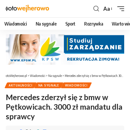
Aa
Czcionka
Wiadomości
Na sygnale
Sport
Rozrywka
Warto wi
otoWejherowo.pl
>
Wiadomości
>
Na sygnale
>
Mercedes zderzył się z bmw w Pętkowicach. 3000 zł mandatu dla sprawcy
AKTUALNOŚCI
NA SYGNALE
WIADOMOŚCI
Mercedes zderzył się z bmw w
Pętkowicach. 3000 zł mandatu dla
sprawcy