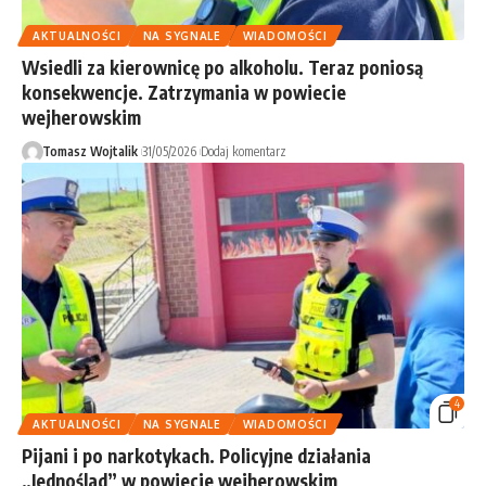
AKTUALNOŚCI
NA SYGNALE
WIADOMOŚCI
Wsiedli za kierownicę po alkoholu. Teraz poniosą
konsekwencje. Zatrzymania w powiecie
wejherowskim
Tomasz Wojtalik
31/05/2026
Dodaj komentarz
4
AKTUALNOŚCI
NA SYGNALE
WIADOMOŚCI
Pijani i po narkotykach. Policyjne działania
„Jednoślad” w powiecie wejherowskim