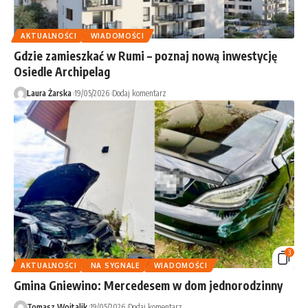
AKTUALNOŚCI
WIADOMOŚCI
Gdzie zamieszkać w Rumi – poznaj nową inwestycję
Osiedle Archipelag
Laura Żarska
19/05/2026
Dodaj komentarz
3
AKTUALNOŚCI
NA SYGNALE
WIADOMOŚCI
Gmina Gniewino: Mercedesem w dom jednorodzinny
Tomasz Wojtalik
19/05/2026
Dodaj komentarz