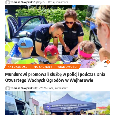
Tomasz Wojtalik
28/06/2026
Dodaj komentarz
9
AKTUALNOŚCI
NA SYGNALE
WIADOMOŚCI
Mundurowi promowali służbę w policji podczas Dnia
Otwartego Wodnych Ogrodów w Wejherowie
Tomasz Wojtalik
31/05/2026
Dodaj komentarz