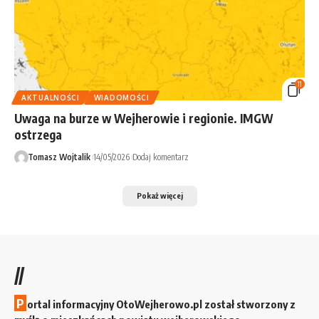
11
AKTUALNOŚCI
WIADOMOŚCI
Uwaga na burze w Wejherowie i regionie. IMGW
ostrzega
Tomasz Wojtalik
14/05/2026
Dodaj komentarz
Pokaż więcej
//
P
ortal informacyjny OtoWejherowo.pl został stworzony z