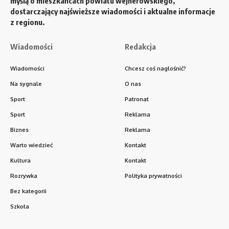
myślą o mieszkańcach powiatu wejherowskiego,
dostarczający najświeższe wiadomości i aktualne informacje
z regionu.
Wiadomości
Redakcja
Wiadomości
Chcesz coś nagłośnić?
Na sygnale
O nas
Sport
Patronat
Sport
Reklama
Biznes
Reklama
Warto wiedzieć
Kontakt
Kultura
Kontakt
Rozrywka
Polityka prywatności
Bez kategorii
Szkoła