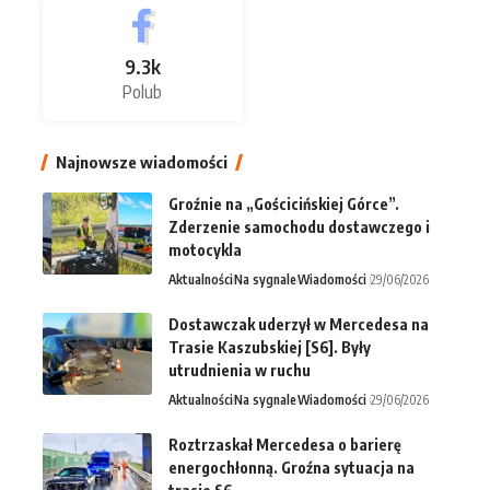
9.3k
Polub
Najnowsze wiadomości
Groźnie na „Gościcińskiej Górce”.
Zderzenie samochodu dostawczego i
motocykla
Aktualności
Na sygnale
Wiadomości
29/06/2026
Dostawczak uderzył w Mercedesa na
Trasie Kaszubskiej [S6]. Były
utrudnienia w ruchu
Aktualności
Na sygnale
Wiadomości
29/06/2026
Roztrzaskał Mercedesa o barierę
energochłonną. Groźna sytuacja na