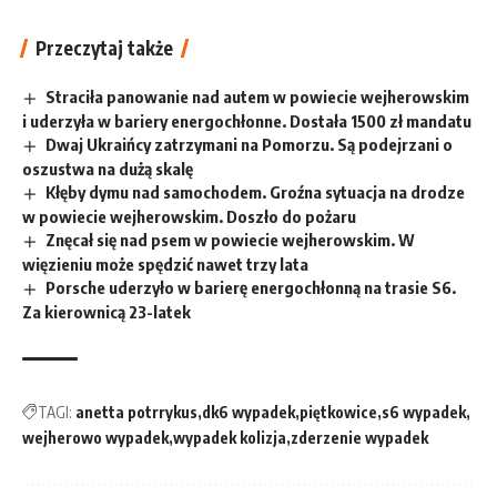
Przeczytaj także
Straciła panowanie nad autem w powiecie wejherowskim
i uderzyła w bariery energochłonne. Dostała 1500 zł mandatu
Dwaj Ukraińcy zatrzymani na Pomorzu. Są podejrzani o
oszustwa na dużą skalę
Kłęby dymu nad samochodem. Groźna sytuacja na drodze
w powiecie wejherowskim. Doszło do pożaru
Znęcał się nad psem w powiecie wejherowskim. W
więzieniu może spędzić nawet trzy lata
Porsche uderzyło w barierę energochłonną na trasie S6.
Za kierownicą 23-latek
TAGI:
anetta potrrykus
dk6 wypadek
piętkowice
s6 wypadek
wejherowo wypadek
wypadek kolizja
zderzenie wypadek