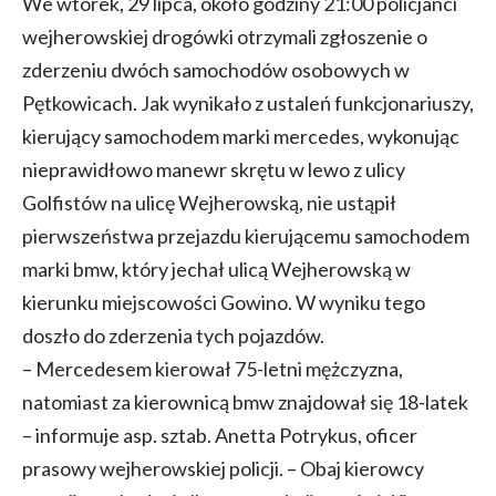
We wtorek, 29 lipca, około godziny 21:00 policjanci
wejherowskiej drogówki otrzymali zgłoszenie o
zderzeniu dwóch samochodów osobowych w
Pętkowicach. Jak wynikało z ustaleń funkcjonariuszy,
kierujący samochodem marki mercedes, wykonując
nieprawidłowo manewr skrętu w lewo z ulicy
Golfistów na ulicę Wejherowską, nie ustąpił
pierwszeństwa przejazdu kierującemu samochodem
marki bmw, który jechał ulicą Wejherowską w
kierunku miejscowości Gowino. W wyniku tego
doszło do zderzenia tych pojazdów.
– Mercedesem kierował 75-letni mężczyzna,
natomiast za kierownicą bmw znajdował się 18-latek
– informuje asp. sztab. Anetta Potrykus, oficer
prasowy wejherowskiej policji. – Obaj kierowcy