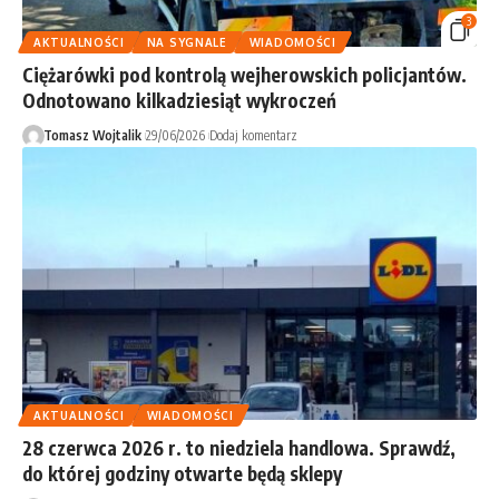
3
AKTUALNOŚCI
NA SYGNALE
WIADOMOŚCI
Ciężarówki pod kontrolą wejherowskich policjantów.
Odnotowano kilkadziesiąt wykroczeń
Tomasz Wojtalik
29/06/2026
Dodaj komentarz
AKTUALNOŚCI
WIADOMOŚCI
28 czerwca 2026 r. to niedziela handlowa. Sprawdź,
do której godziny otwarte będą sklepy