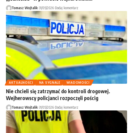
Tomasz Wojtalik
31/05/2026
Dodaj komentarz
AKTUALNOŚCI
NA SYGNALE
WIADOMOŚCI
Nie chcieli się zatrzymać do kontroli drogowej.
Wejherowscy policjanci rozpoczęli pościg
Tomasz Wojtalik
31/05/2026
Dodaj komentarz