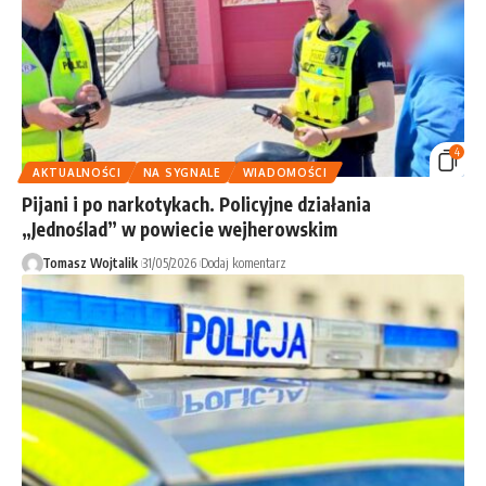
4
AKTUALNOŚCI
NA SYGNALE
WIADOMOŚCI
Pijani i po narkotykach. Policyjne działania
„Jednoślad” w powiecie wejherowskim
Tomasz Wojtalik
31/05/2026
Dodaj komentarz