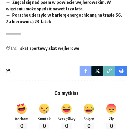
Znęcał się nad psem w powiecie wejherowskim. W
więzieniu może spędzić nawet trzy lata
Porsche uderzyło w barierę energochłonną na trasie S6.
Za kierownicą 23-latek
TAGI:
skat sportowy
skat wejherowo
Co myśkisz
Kocham
Smutek
Szczęśliwy
Śpiący
Zły
0
0
0
0
0