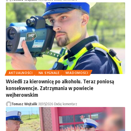
AKTUALNOŚCI
NA SYGNALE
WIADOMOŚCI
Wsiedli za kierownicę po alkoholu. Teraz poniosą
konsekwencje. Zatrzymania w powiecie
wejherowskim
Tomasz Wojtalik
31/05/2026
Dodaj komentarz