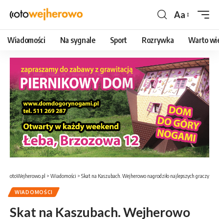
Aa
Czcionka
Wiadomości
Na sygnale
Sport
Rozrywka
Warto wi
otoWejherowo.pl
>
Wiadomości
>
Skat na Kaszubach. Wejherowo nagrodziło najlepszych graczy
WIADOMOŚCI
Skat na Kaszubach. Wejherowo