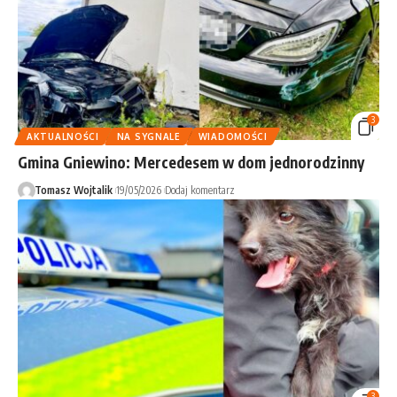
3
AKTUALNOŚCI
NA SYGNALE
WIADOMOŚCI
Gmina Gniewino: Mercedesem w dom jednorodzinny
Tomasz Wojtalik
19/05/2026
Dodaj komentarz
3