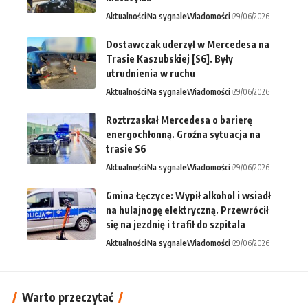
Aktualności
Na sygnale
Wiadomości
29/06/2026
Dostawczak uderzył w Mercedesa na
Trasie Kaszubskiej [S6]. Były
utrudnienia w ruchu
Aktualności
Na sygnale
Wiadomości
29/06/2026
Roztrzaskał Mercedesa o barierę
energochłonną. Groźna sytuacja na
trasie S6
Aktualności
Na sygnale
Wiadomości
29/06/2026
Gmina Łęczyce: Wypił alkohol i wsiadł
na hulajnogę elektryczną. Przewrócił
się na jezdnię i trafił do szpitala
Aktualności
Na sygnale
Wiadomości
29/06/2026
Warto przeczytać