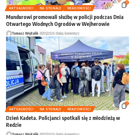
9
AKTUALNOŚCI
NA SYGNALE
WIADOMOŚCI
Mundurowi promowali służbę w policji podczas Dnia
Otwartego Wodnych Ogrodów w Wejherowie
Tomasz Wojtalik
31/05/2026
Dodaj komentarz
3
AKTUALNOŚCI
NA SYGNALE
WIADOMOŚCI
Dzień Kadeta. Policjanci spotkali się z młodzieżą w
Redzie
Tomasz Wojtalik
31/05/2026
Dodaj komentarz