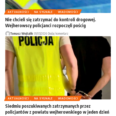
AKTUALNOŚCI
NA SYGNALE
WIADOMOŚCI
Nie chcieli się zatrzymać do kontroli drogowej.
Wejherowscy policjanci rozpoczęli pościg
Tomasz Wojtalik
31/05/2026
Dodaj komentarz
AKTUALNOŚCI
NA SYGNALE
WIADOMOŚCI
Siedmiu poszukiwanych zatrzymanych przez
policjantów z powiatu wejherowskiego w jeden dzień