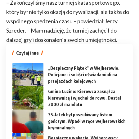
– Zakończyliśmy nasz turniej skata sportowego,
który był nie tylko okazją do rywalizacji, ale także do
wspólnego spędzenia czasu – powiedział Jerzy
Szreder. – Mam nadzieję, że turniej zachęcił do
dalszej gry i doskonalenia swoich umiejętności.
Czytaj inne
„Bezpieczny Piątek” w Wejherowie.
Policjanci i sokiści uświadamiali na
przejazdach kolejowych
Gmina Luzino: Kierowca zasnął za
kierownicą i wjechał do rowu. Dostał
3000 zł mandatu
35-latek był poszukiwany listem
gończym. Wpadł w ręce wejherowskich
kryminalnych
Bezpieczne wakacje. Wejherowscy