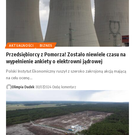
AKTUALNOŚCI
BIZNES
Przedsiębiorcy z Pomorza! Zostało niewiele czasu na
wypełnienie ankiety o elektrowni jądrowej
Polski Instytut Ekonomiczny ruszył z szeroko zakrojoną akcją mającą
na celu ocenę…
Olimpia Dudek
30/07/2024
Dodaj komentarz