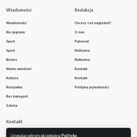
Wiadomości
Redakcja
Wiadomości
Chcesz coś nagłośnić?
Na sygnale
O nas
Sport
Patronat
Sport
Reklama
Biznes
Reklama
Warto wiedzieć
Kontakt
Kultura
Kontakt
Rozrywka
Polityka prywatności
Bez kategorii
Szkoła
Kontakt
otoWejherowo.pl
Używając witryny akceptujesz
Politykę