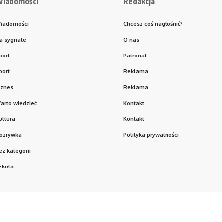
iadomości
Redakcja
iadomości
Chcesz coś nagłośnić?
a sygnale
O nas
port
Patronat
port
Reklama
iznes
Reklama
arto wiedzieć
Kontakt
ultura
Kontakt
ozrywka
Polityka prywatności
ez kategorii
zkoła