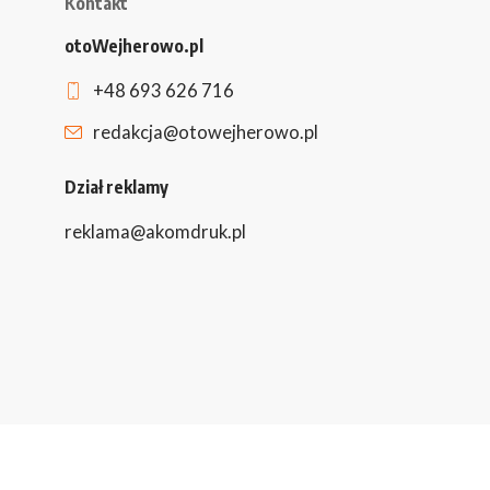
Kontakt
otoWejherowo.pl
+48 693 626 716
redakcja@otowejherowo.pl
Dział reklamy
reklama@akomdruk.pl
Obserwuj to