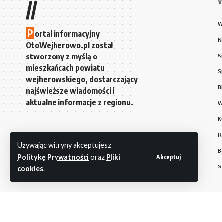
W
//
W
P
ortal informacyjny
N
OtoWejherowo.pl został
stworzony z myślą o
S
mieszkańcach powiatu
S
wejherowskiego, dostarczający
B
najświeższe wiadomości i
aktualne informacje z regionu.
W
K
R
Używając witryny akceptujesz
B
Politykę Prywatności
oraz
Pliki
Akceptuj
S
cookies
.