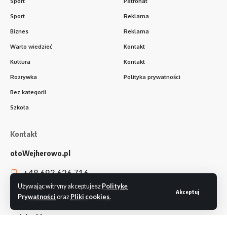
Sport
Patronat
Sport
Reklama
Biznes
Reklama
Warto wiedzieć
Kontakt
Kultura
Kontakt
Rozrywka
Polityka prywatności
Bez kategorii
Szkoła
Kontakt
otoWejherowo.pl
+48 693 626 716
Używając witryny akceptujesz
Politykę
redakcja@otowejherowo.pl
Akceptuj
Prywatności
oraz
Pliki cookies
.
Dział reklamy