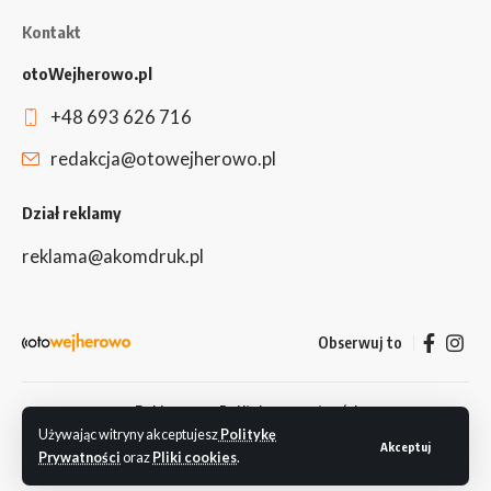
Kontakt
otoWejherowo.pl
+48 693 626 716
redakcja@otowejherowo.pl
Dział reklamy
reklama@akomdruk.pl
Obserwuj to
Reklama
Polityka prywatności
Używając witryny akceptujesz
Politykę
© 2024 Redakcja otoWejherowo.pl. Wszystkie prawa zastrzeżone.
Akceptuj
Prywatności
oraz
Pliki cookies
.
Wejherowo, Reda, Rumia