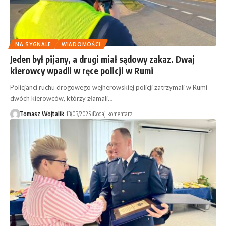
NA SYGNALE
WIADOMOŚCI
Jeden był pijany, a drugi miał sądowy zakaz. Dwaj
kierowcy wpadli w ręce policji w Rumi
Policjanci ruchu drogowego wejherowskiej policji zatrzymali w Rumi
dwóch kierowców, którzy złamali…
Tomasz Wojtalik
13/03/2025
Dodaj komentarz