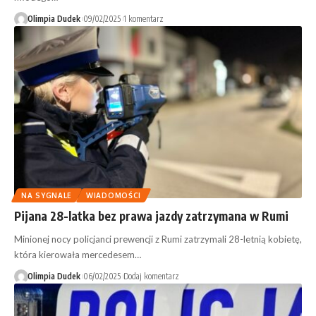
Olimpia Dudek
09/02/2025
1 komentarz
NA SYGNALE
WIADOMOŚCI
Pijana 28-latka bez prawa jazdy zatrzymana w Rumi
Minionej nocy policjanci prewencji z Rumi zatrzymali 28-letnią kobietę,
która kierowała mercedesem…
Olimpia Dudek
06/02/2025
Dodaj komentarz