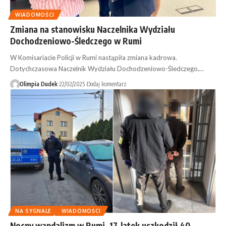
WIADOMOŚCI
Zmiana na stanowisku Naczelnika Wydziału
Dochodzeniowo-Śledczego w Rumi
W Komisariacie Policji w Rumi nastąpiła zmiana kadrowa.
Dotychczasowa Naczelnik Wydziału Dochodzeniowo-Śledczego,…
Olimpia Dudek
22/02/2025
Dodaj komentarz
NA SYGNALE
WIADOMOŚCI
Nocny wandalizm w Rumi. 17-latek uszkodził 40