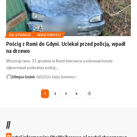
NA SYGNALE
WIADOMOŚCI
Pościg z Rumi do Gdyni. Uciekał przed policją, wpadł
na drzewo
Wczoraj rano, 15 grudnia w Rumi kierowca osobowej hondy
zignorował polecenia policji,…
Olimpia Dudek
16/12/2024
Dodaj komentarz
1
2
3
4
//
P
ortal informacyjny OtoWejherowo.pl został stworzony z