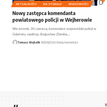
3
AKTUALNOŚCI
NA SYGNALE
WIADOMOŚCI
Nowy zastępca komendanta
powiatowego policji w Wejherowie
We wtorek, 30 czerwca, komendant wojewódzki policji w
Gdańsku, nadinsp. Bogusław Ziemba,…
Tomasz Wojtalik
30/06/2026
Dodaj komentarz
W