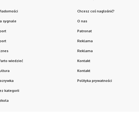
iadomości
Chcesz coś nagłośnić?
a sygnale
O nas
port
Patronat
port
Reklama
iznes
Reklama
arto wiedzieć
Kontakt
ultura
Kontakt
ozrywka
Polityka prywatności
ez kategorii
zkoła