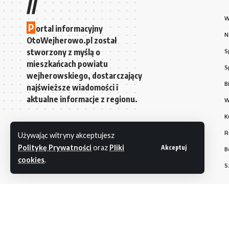
//
W
P
ortal informacyjny
N
OtoWejherowo.pl został
stworzony z myślą o
S
mieszkańcach powiatu
S
wejherowskiego, dostarczający
B
najświeższe wiadomości i
aktualne informacje z regionu.
W
K
R
Używając witryny akceptujesz
Politykę Prywatności
oraz
Pliki
Akceptuj
B
cookies
.
S