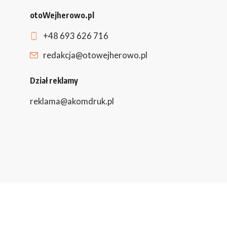
otoWejherowo.pl
+48 693 626 716
redakcja@otowejherowo.pl
Dział reklamy
reklama@akomdruk.pl
Obserwuj to