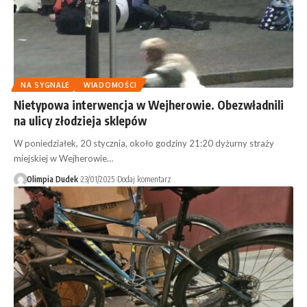
NA SYGNALE
WIADOMOŚCI
Nietypowa interwencja w Wejherowie. Obezwładnili
na ulicy złodzieja sklepów
W poniedziałek, 20 stycznia, około godziny 21:20 dyżurny straży
miejskiej w Wejherowie…
Olimpia Dudek
23/01/2025
Dodaj komentarz