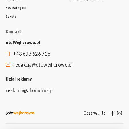
Bez kategorii
Szkoła
Kontakt
otoWejherowo.pl
+48 693 626 716
redakcja@otowejherowo.pl
Dział reklamy
reklama@akomdruk.pl
Obserwuj to