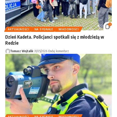
3
AKTUALNOŚCI
NA SYGNALE
WIADOMOŚCI
Dzień Kadeta. Policjanci spotkali się z młodzieżą w
Redzie
Tomasz Wojtalik
31/05/2026
Dodaj komentarz
AKTUALNOŚCI
NA SYGNALE
WIADOMOŚCI