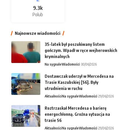
9.3k
Polub
Najnowsze wiadomości
35-latek był poszukiwany listem
gończym. Wpadł w ręce wejherowskich
kryminalnych
Na sygnale
Wiadomości
30/06/2026
Dostawczak uderzył w Mercedesa na
Trasie Kaszubskiej [S6]. Były
utrudnienia w ruchu
Aktualności
Na sygnale
Wiadomości
29/06/2026
Roztrzaskał Mercedesa o barierę
energochłonną. Groźna sytuacja na
trasie S6
Aktualności
Na sygnale
Wiadomości
29/06/2026