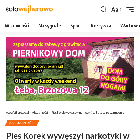
Aa
Czcionka
Wiadomości
Na sygnale
Sport
Rozrywka
Warto wi
otoWejherowo.pl
>
Aktualności
>
Pies Korek wywęszył narkotyki w butelce po szamponie
AKTUALNOŚCI
Pies Korek wywęszył narkotyki w