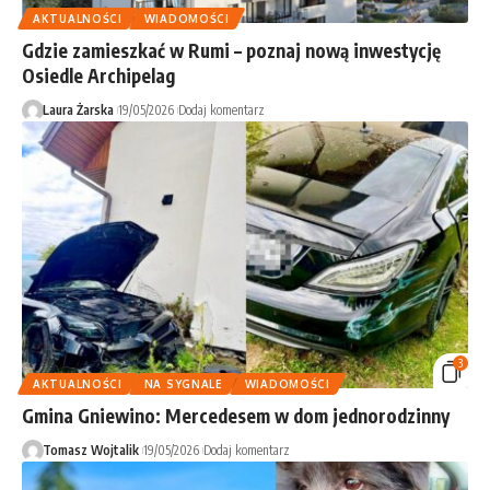
AKTUALNOŚCI
WIADOMOŚCI
Gdzie zamieszkać w Rumi – poznaj nową inwestycję
Osiedle Archipelag
Laura Żarska
19/05/2026
Dodaj komentarz
3
AKTUALNOŚCI
NA SYGNALE
WIADOMOŚCI
Gmina Gniewino: Mercedesem w dom jednorodzinny
Tomasz Wojtalik
19/05/2026
Dodaj komentarz