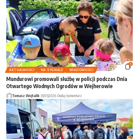
9
AKTUALNOŚCI
NA SYGNALE
WIADOMOŚCI
Mundurowi promowali służbę w policji podczas Dnia
Otwartego Wodnych Ogrodów w Wejherowie
Tomasz Wojtalik
31/05/2026
Dodaj komentarz