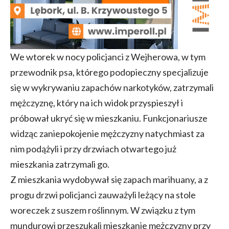
We wtorek w nocy policjanci z Wejherowa, w tym
przewodnik psa, którego podopieczny specjalizuje
się w wykrywaniu zapachów narkotyków, zatrzymali
mężczyznę, który na ich widok przyspieszył i
próbował ukryć się w mieszkaniu. Funkcjonariusze
widząc zaniepokojenie mężczyzny natychmiast za
nim podążyli i przy drzwiach otwartego już
mieszkania zatrzymali go.
Z mieszkania wydobywał się zapach marihuany, a z
progu drzwi policjanci zauważyli leżący na stole
woreczek z suszem roślinnym. W związku z tym
mundurowi przeszukali mieszkanie mężczyzny przy