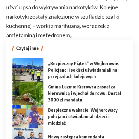
użyciu psa do wykrywania narkotyków. Kolejne
narkotyki zostały znalezione w szufladzie szafki
kuchennej – worki z marihuaną, woreczek z
amfetaminą i mefedronem,.
Czytaj inne
„Bezpieczny Piątek” w Wejherowie.
Policjanci i sokiści uświadamiali na
przejazdach kolejowych
Gmina Luzino: Kierowca zasnął za
kierownicą i wjechał do rowu. Dostał
3000 zł mandatu
Bezpieczne wakacje. Wejherowscy
policjanci uświadamiali dzieci i
młodzież
Nowy zastępca komendanta