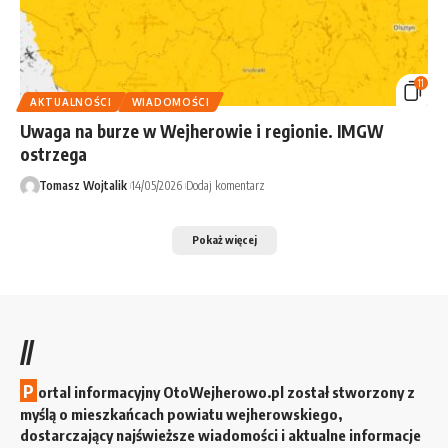
11
AKTUALNOŚCI
WIADOMOŚCI
Uwaga na burze w Wejherowie i regionie. IMGW
ostrzega
Tomasz Wojtalik
14/05/2026
Dodaj komentarz
Pokaż więcej
//
P
ortal informacyjny OtoWejherowo.pl został stworzony z
myślą o mieszkańcach powiatu wejherowskiego,
dostarczający najświeższe wiadomości i aktualne informacje