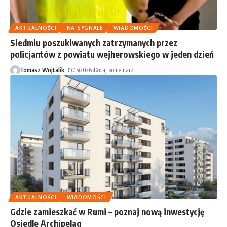
AKTUALNOŚCI
NA SYGNALE
WIADOMOŚCI
Siedmiu poszukiwanych zatrzymanych przez
policjantów z powiatu wejherowskiego w jeden dzień
Tomasz Wojtalik
31/05/2026
Dodaj komentarz
AKTUALNOŚCI
WIADOMOŚCI
Gdzie zamieszkać w Rumi – poznaj nową inwestycję
Osiedle Archipelag