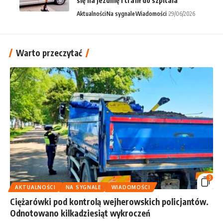
się na jezdnię i trafił do szpitala
Aktualności
Na sygnale
Wiadomości
29/06/2026
Warto przeczytać
3
AKTUALNOŚCI
NA SYGNALE
WIADOMOŚCI
Ciężarówki pod kontrolą wejherowskich policjantów.
Odnotowano kilkadziesiąt wykroczeń