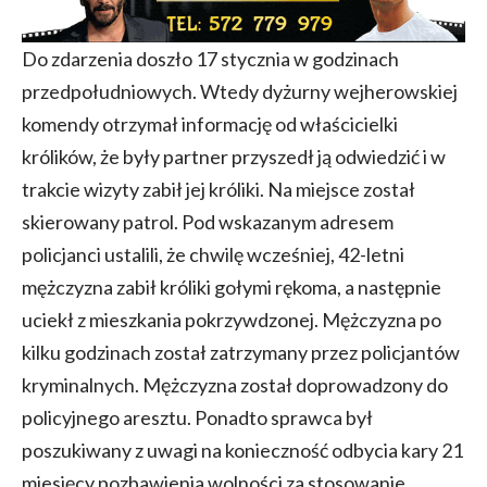
Do zdarzenia doszło 17 stycznia w godzinach
przedpołudniowych. Wtedy dyżurny wejherowskiej
komendy otrzymał informację od właścicielki
królików, że były partner przyszedł ją odwiedzić i w
trakcie wizyty zabił jej króliki. Na miejsce został
skierowany patrol. Pod wskazanym adresem
policjanci ustalili, że chwilę wcześniej, 42-letni
mężczyzna zabił króliki gołymi rękoma, a następnie
uciekł z mieszkania pokrzywdzonej. Mężczyzna po
kilku godzinach został zatrzymany przez policjantów
kryminalnych. Mężczyzna został doprowadzony do
policyjnego aresztu. Ponadto sprawca był
poszukiwany z uwagi na konieczność odbycia kary 21
miesięcy pozbawienia wolności za stosowanie