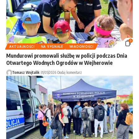
9
AKTUALNOŚCI
NA SYGNALE
WIADOMOŚCI
Mundurowi promowali służbę w policji podczas Dnia
Otwartego Wodnych Ogrodów w Wejherowie
Tomasz Wojtalik
31/05/2026
Dodaj komentarz