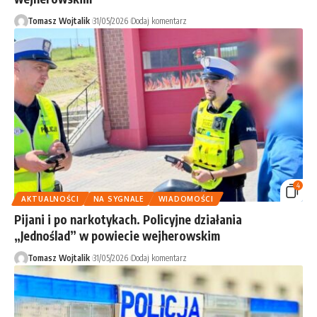
Tomasz Wojtalik
31/05/2026
Dodaj komentarz
4
AKTUALNOŚCI
NA SYGNALE
WIADOMOŚCI
Pijani i po narkotykach. Policyjne działania
„Jednoślad” w powiecie wejherowskim
Tomasz Wojtalik
31/05/2026
Dodaj komentarz