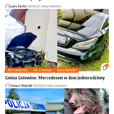
Laura Żarska
19/05/2026
Dodaj komentarz
3
AKTUALNOŚCI
NA SYGNALE
WIADOMOŚCI
Gmina Gniewino: Mercedesem w dom jednorodzinny
Tomasz Wojtalik
19/05/2026
Dodaj komentarz