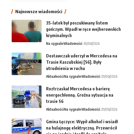
Najnowsze wiadomości
35-latek był poszukiwany listem
gończym. Wpadł w ręce wejherowskich
kryminalnych
Na sygnale
Wiadomości
30/06/2026
Dostawczak uderzył w Mercedesa na
Trasie Kaszubskiej [S6]. Były
utrudnienia w ruchu
Aktualności
Na sygnale
Wiadomości
29/06/2026
Roztrzaskał Mercedesa o barierę
energochłonną. Groźna sytuacja na
trasie S6
Aktualności
Na sygnale
Wiadomości
29/06/2026
Gmina Łęczyce: Wypił alkohol i wsiadł
na hulajnogę elektryczną. Przewrócił