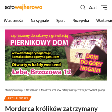
Aa
Czcionka
Wiadomości
Na sygnale
Sport
Rozrywka
Warto wi
otoWejherowo.pl
>
Aktualności
>
Morderca królików zatrzymany przez wejherowskich policjantów. Zadusił zwierzęta gołymi rękoma
AKTUALNOŚCI
Morderca królików zatrzymany