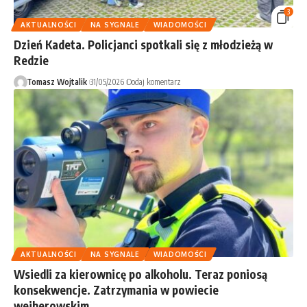
3
AKTUALNOŚCI
NA SYGNALE
WIADOMOŚCI
Dzień Kadeta. Policjanci spotkali się z młodzieżą w
Redzie
Tomasz Wojtalik
31/05/2026
Dodaj komentarz
AKTUALNOŚCI
NA SYGNALE
WIADOMOŚCI
Wsiedli za kierownicę po alkoholu. Teraz poniosą
konsekwencje. Zatrzymania w powiecie
wejherowskim