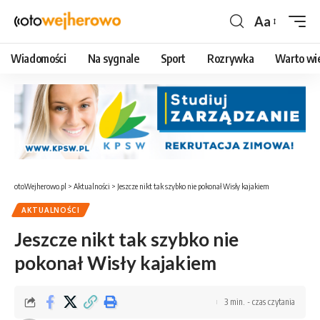
Aa
Czcionka
Wiadomości
Na sygnale
Sport
Rozrywka
Warto wi
otoWejherowo.pl
>
Aktualności
>
Jeszcze nikt tak szybko nie pokonał Wisły kajakiem
AKTUALNOŚCI
Jeszcze nikt tak szybko nie
pokonał Wisły kajakiem
3 min. - czas czytania