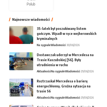
Polub
Najnowsze wiadomości
35-latek był poszukiwany listem
gończym. Wpadł w ręce wejherowskich
kryminalnych
Na sygnale
Wiadomości
30/06/2026
Dostawczak uderzył w Mercedesa na
Trasie Kaszubskiej [S6]. Były
utrudnienia w ruchu
Aktualności
Na sygnale
Wiadomości
29/06/2026
Roztrzaskał Mercedesa o barierę
energochłonną. Groźna sytuacja na
trasie S6
Aktualności
Na sygnale
Wiadomości
29/06/2026