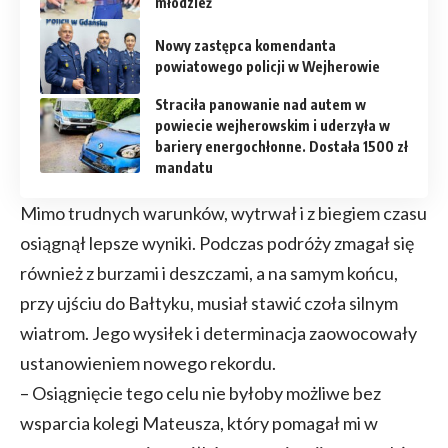
młodzież
Nowy zastępca komendanta
powiatowego policji w Wejherowie
Straciła panowanie nad autem w
powiecie wejherowskim i uderzyła w
bariery energochłonne. Dostała 1500 zł
mandatu
Mimo trudnych warunków, wytrwał i z biegiem czasu
osiągnął lepsze wyniki. Podczas podróży zmagał się
również z burzami i deszczami, a na samym końcu,
przy ujściu do Bałtyku, musiał stawić czoła silnym
wiatrom. Jego wysiłek i determinacja zaowocowały
ustanowieniem nowego rekordu.
– Osiągnięcie tego celu nie byłoby możliwe bez
wsparcia kolegi Mateusza, który pomagał mi w