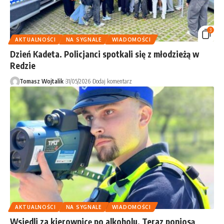
3
AKTUALNOŚCI
NA SYGNALE
WIADOMOŚCI
Dzień Kadeta. Policjanci spotkali się z młodzieżą w
Redzie
Tomasz Wojtalik
31/05/2026
Dodaj komentarz
AKTUALNOŚCI
NA SYGNALE
WIADOMOŚCI
Wsiedli za kierownicę po alkoholu. Teraz poniosą