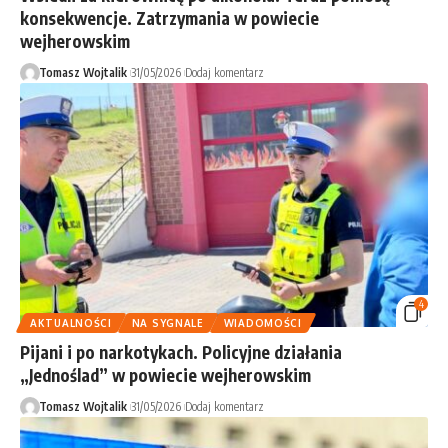
konsekwencje. Zatrzymania w powiecie
wejherowskim
Tomasz Wojtalik
31/05/2026
Dodaj komentarz
4
AKTUALNOŚCI
NA SYGNALE
WIADOMOŚCI
Pijani i po narkotykach. Policyjne działania
„Jednoślad” w powiecie wejherowskim
Tomasz Wojtalik
31/05/2026
Dodaj komentarz