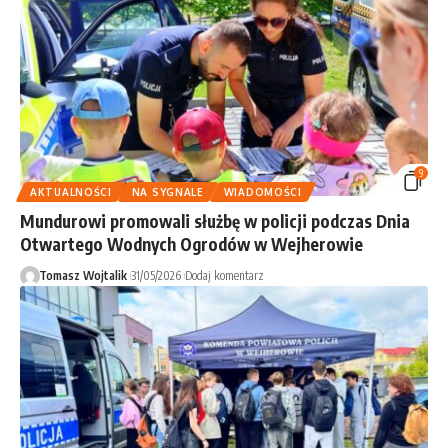
9
AKTUALNOŚCI
NA SYGNALE
WIADOMOŚCI
Mundurowi promowali służbę w policji podczas Dnia
Otwartego Wodnych Ogrodów w Wejherowie
Tomasz Wojtalik
31/05/2026
Dodaj komentarz