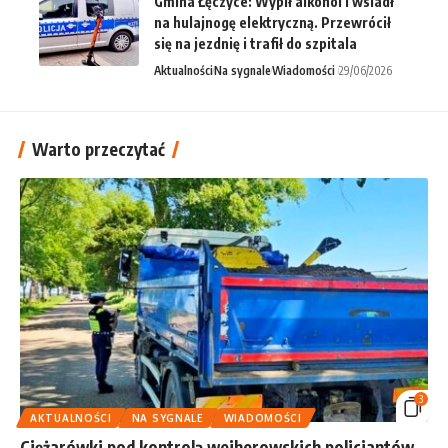
Gmina Łęczyce: Wypił alkohol i wsiadł
na hulajnogę elektryczną. Przewrócił
się na jezdnię i trafił do szpitala
Aktualności
Na sygnale
Wiadomości
29/06/2026
Warto przeczytać
3
AKTUALNOŚCI
NA SYGNALE
WIADOMOŚCI
Ciężarówki pod kontrolą wejherowskich policjantów.