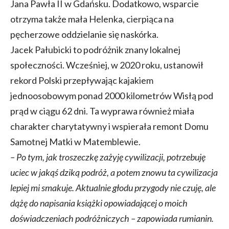
Jana Pawła II w Gdańsku. Dodatkowo, wsparcie
otrzyma także mała Helenka, cierpiąca na
pęcherzowe oddzielanie się naskórka.
Jacek Pałubicki to podróżnik znany lokalnej
społeczności. Wcześniej, w 2020 roku, ustanowił
rekord Polski przepływając kajakiem
jednoosobowym ponad 2000 kilometrów Wisłą pod
prąd w ciągu 62 dni. Ta wyprawa również miała
charakter charytatywny i wspierała remont Domu
Samotnej Matki w Matemblewie.
– Po tym, jak troszeczkę zażyję cywilizacji, potrzebuję
uciec w jakąś dziką podróż, a potem znowu ta cywilizacja
lepiej mi smakuje. Aktualnie głodu przygody nie czuję, ale
dążę do napisania książki opowiadającej o moich
doświadczeniach podróżniczych
– zapowiada rumianin
.