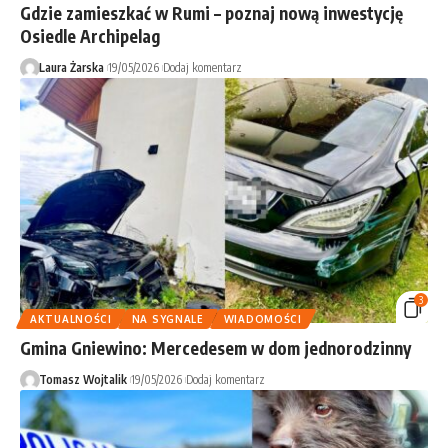
Gdzie zamieszkać w Rumi – poznaj nową inwestycję
Osiedle Archipelag
Laura Żarska
19/05/2026
Dodaj komentarz
3
AKTUALNOŚCI
NA SYGNALE
WIADOMOŚCI
Gmina Gniewino: Mercedesem w dom jednorodzinny
Tomasz Wojtalik
19/05/2026
Dodaj komentarz