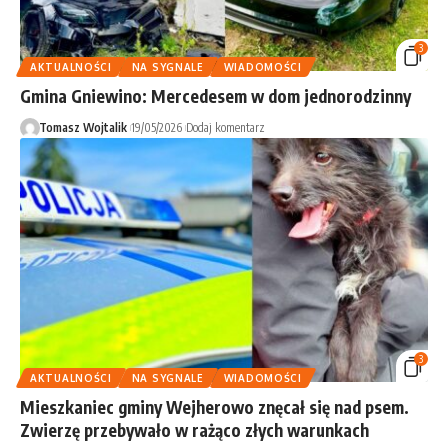
3
AKTUALNOŚCI
NA SYGNALE
WIADOMOŚCI
Gmina Gniewino: Mercedesem w dom jednorodzinny
Tomasz Wojtalik
19/05/2026
Dodaj komentarz
3
AKTUALNOŚCI
NA SYGNALE
WIADOMOŚCI
Mieszkaniec gminy Wejherowo znęcał się nad psem.
Zwierzę przebywało w rażąco złych warunkach