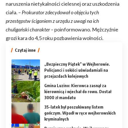
naruszenia nietykalności cielesnej oraz uszkodzenia
ciała. –
Prokurator zdecydował o objęciu tych
przestępstw ściganiem z urzędu z uwagi na ich
chuligański charakter
– poinformowano. Mężczyźnie
grozi kara do 4,5 roku pozbawienia wolności.
Czytaj inne
„Bezpieczny Piątek” w Wejherowie.
Policjanci i sokiści uświadamiali na
przejazdach kolejowych
Gmina Luzino: Kierowca zasnął za
kierownicą i wjechał do rowu. Dostał
3000 zł mandatu
35-latek był poszukiwany listem
gończym. Wpadł w ręce wejherowskich
kryminalnych