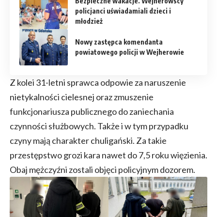
Bezpieczne wakacje. Wejherowscy
policjanci uświadamiali dzieci i
młodzież
Nowy zastępca komendanta
powiatowego policji w Wejherowie
Z kolei 31-letni sprawca odpowie za naruszenie
nietykalności cielesnej oraz zmuszenie
funkcjonariusza publicznego do zaniechania
czynności służbowych. Także i w tym przypadku
czyny mają charakter chuligański. Za takie
przestępstwo grozi kara nawet do 7,5 roku więzienia.
Obaj mężczyźni zostali objęci policyjnym dozorem.