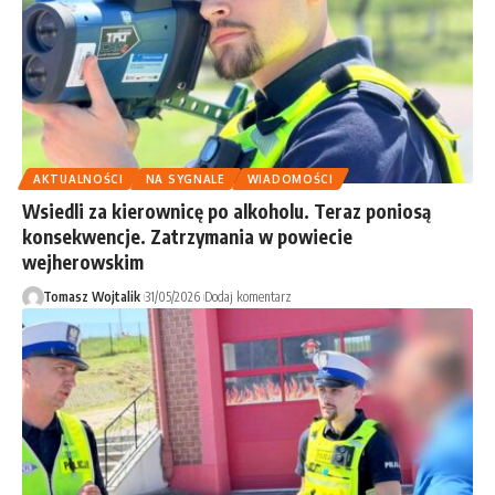
AKTUALNOŚCI
NA SYGNALE
WIADOMOŚCI
Wsiedli za kierownicę po alkoholu. Teraz poniosą
konsekwencje. Zatrzymania w powiecie
wejherowskim
Tomasz Wojtalik
31/05/2026
Dodaj komentarz