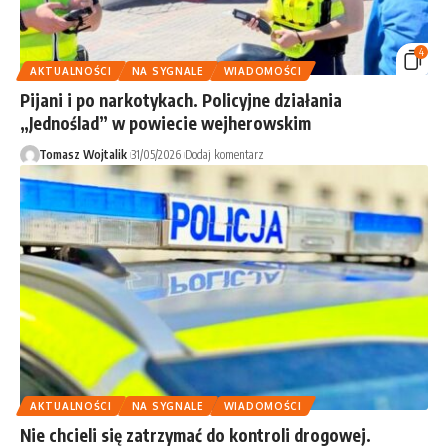
4
AKTUALNOŚCI
NA SYGNALE
WIADOMOŚCI
Pijani i po narkotykach. Policyjne działania
„Jednoślad” w powiecie wejherowskim
Tomasz Wojtalik
31/05/2026
Dodaj komentarz
AKTUALNOŚCI
NA SYGNALE
WIADOMOŚCI
Nie chcieli się zatrzymać do kontroli drogowej.