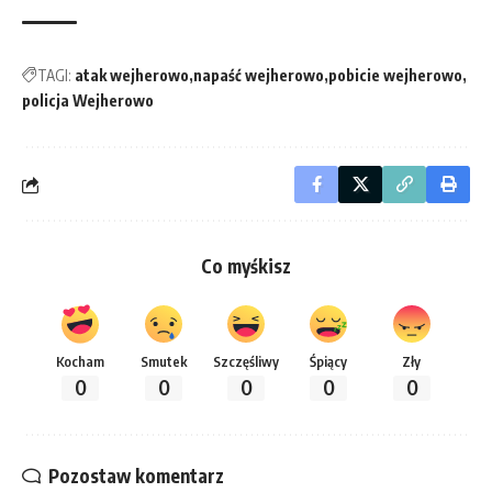
TAGI:
atak wejherowo
napaść wejherowo
pobicie wejherowo
policja Wejherowo
Co myśkisz
Kocham
Smutek
Szczęśliwy
Śpiący
Zły
0
0
0
0
0
Pozostaw komentarz