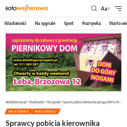
Aa
Czcionka
Wiadomości
Na sygnale
Sport
Rozrywka
Warto wi
otoWejherowo.pl
>
Wiadomości
>
Na sygnale
>
Sprawcy pobicia kierownika pociągu SKM w Wejherowie z zarzutami
NA SYGNALE
WIADOMOŚCI
Sprawcy pobicia kierownika