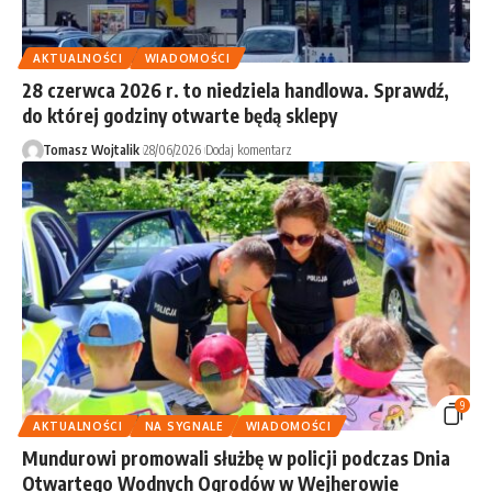
AKTUALNOŚCI
WIADOMOŚCI
28 czerwca 2026 r. to niedziela handlowa. Sprawdź,
do której godziny otwarte będą sklepy
Tomasz Wojtalik
28/06/2026
Dodaj komentarz
9
AKTUALNOŚCI
NA SYGNALE
WIADOMOŚCI
Mundurowi promowali służbę w policji podczas Dnia
Otwartego Wodnych Ogrodów w Wejherowie