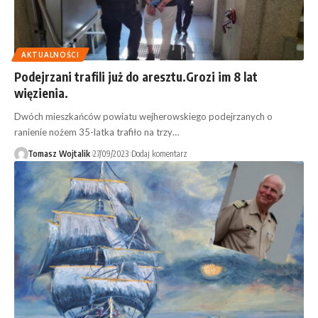
AKTUALNOŚCI
Podejrzani trafili już do aresztu.Grozi im 8 lat
więzienia.
Dwóch mieszkańców powiatu wejherowskiego podejrzanych o
ranienie nożem 35-latka trafiło na trzy…
Tomasz Wojtalik
27/09/2023
Dodaj komentarz