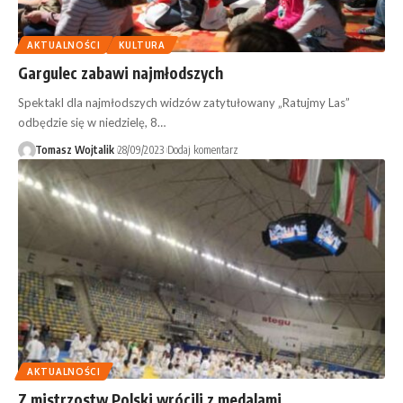
AKTUALNOŚCI
KULTURA
Gargulec zabawi najmłodszych
Spektakl dla najmłodszych widzów zatytułowany „Ratujmy Las”
odbędzie się w niedzielę, 8…
Tomasz Wojtalik
28/09/2023
Dodaj komentarz
AKTUALNOŚCI
Z mistrzostw Polski wrócili z medalami