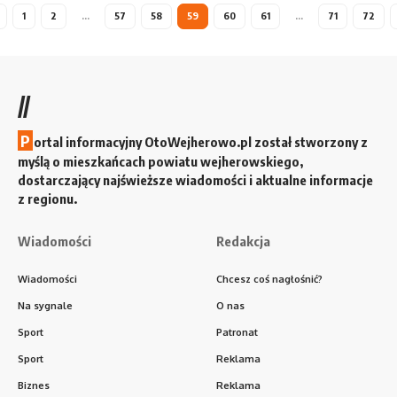
1
2
…
57
58
59
60
61
…
71
72
//
P
ortal informacyjny OtoWejherowo.pl został stworzony z
myślą o mieszkańcach powiatu wejherowskiego,
dostarczający najświeższe wiadomości i aktualne informacje
z regionu.
Wiadomości
Redakcja
Wiadomości
Chcesz coś nagłośnić?
Na sygnale
O nas
Sport
Patronat
Sport
Reklama
Biznes
Reklama