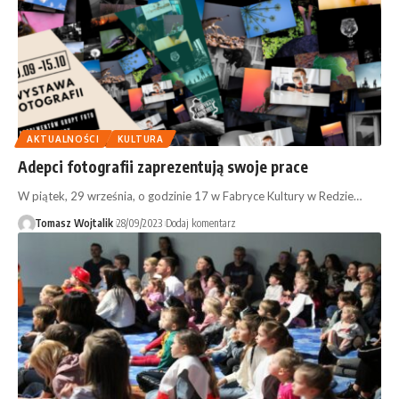
AKTUALNOŚCI
KULTURA
Adepci fotografii zaprezentują swoje prace
W piątek, 29 września, o godzinie 17 w Fabryce Kultury w Redzie…
Tomasz Wojtalik
28/09/2023
Dodaj komentarz