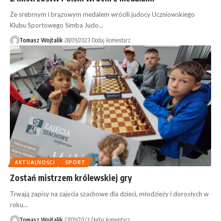
Ze srebrnym i brązowym medalem wrócili judocy Uczniowskiego
Klubu Sportowego Simba Judo…
Tomasz Wojtalik
28/09/2023
Dodaj komentarz
AKTUALNOŚCI
SPORT
Zostań mistrzem królewskiej gry
Trwają zapisy na zajęcia szachowe dla dzieci, młodzieży i dorosłych w
roku…
Tomasz Wojtalik
27/09/2023
Dodaj komentarz