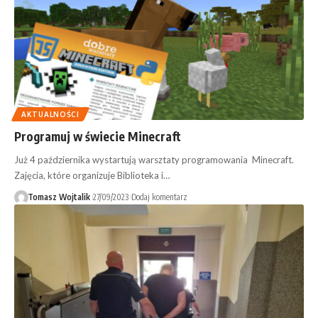
AKTUALNOŚCI
Programuj w świecie Minecraft
Już 4 października wystartują warsztaty programowania Minecraft.
Zajęcia, które organizuje Biblioteka i…
Tomasz Wojtalik
27/09/2023
Dodaj komentarz