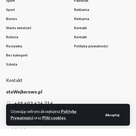
Sport
Patronat
Sport
Reklama
Biznes
Reklama
Warto wiedzieć
Kontakt
Kultura
Kontakt
Rozrywka
Polityka prywatności
Bez kategorii
Szkoła
Kontakt
otoWejherowo.pl
+48 693 626 716
Używając witryny akceptujesz
Politykę
redakcja@otowejherowo.pl
Akceptuj
Prywatności
oraz
Pliki cookies
.
Dział reklamy