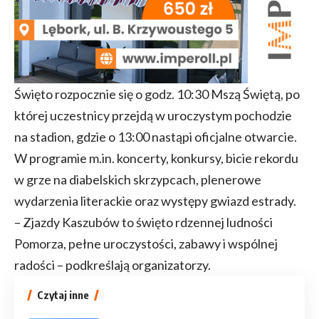
Święto rozpocznie się o godz. 10:30 Mszą Świętą, po
której uczestnicy przejdą w uroczystym pochodzie
na stadion, gdzie o 13:00 nastąpi oficjalne otwarcie.
W programie m.in. koncerty, konkursy, bicie rekordu
w grze na diabelskich skrzypcach, plenerowe
wydarzenia literackie oraz występy gwiazd estrady.
– Zjazdy Kaszubów to święto rdzennej ludności
Pomorza, pełne uroczystości, zabawy i wspólnej
radości – podkreślają organizatorzy.
Czytaj inne