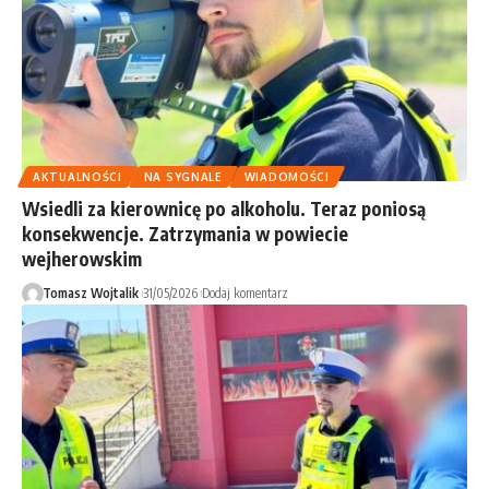
AKTUALNOŚCI
NA SYGNALE
WIADOMOŚCI
Wsiedli za kierownicę po alkoholu. Teraz poniosą
konsekwencje. Zatrzymania w powiecie
wejherowskim
Tomasz Wojtalik
31/05/2026
Dodaj komentarz