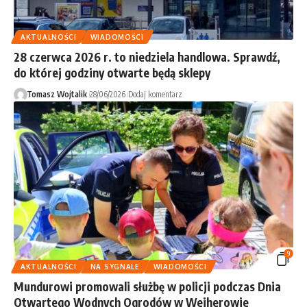
AKTUALNOŚCI
WIADOMOŚCI
28 czerwca 2026 r. to niedziela handlowa. Sprawdź,
do której godziny otwarte będą sklepy
Tomasz Wojtalik
28/06/2026
Dodaj komentarz
9
AKTUALNOŚCI
NA SYGNALE
WIADOMOŚCI
Mundurowi promowali służbę w policji podczas Dnia
Otwartego Wodnych Ogrodów w Wejherowie