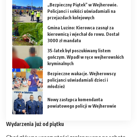
„Bezpieczny Piątek” w Wejherowie.
Policjanci i sokiści uświadamiali na
przejazdach kolejowych
Gmina Luzino: Kierowca zasnął za
kierownicą i wjechał do rowu. Dostał
3000 zł mandatu
35-latek był poszukiwany listem
gończym. Wpadł w ręce wejherowskich
kryminalnych
Bezpieczne wakacje. Wejherowscy
policjanci uświadamiali dzieci i
młodzież
Nowy zastępca komendanta
powiatowego policji w Wejherowie
Wydarzenia już od piątku
Choć główne uroczystości zaplanowano na sobotę,