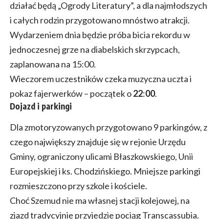
działać będą „Ogrody Literatury”, a dla najmłodszych
i całych rodzin przygotowano mnóstwo atrakcji.
Wydarzeniem dnia będzie próba bicia rekordu w
jednoczesnej grze na diabelskich skrzypcach,
zaplanowana na 15:00.
Wieczorem uczestników czeka muzyczna uczta i
pokaz fajerwerków – początek o
22
:
00
.
Dojazd i parkingi
Dla zmotoryzowanych przygotowano 9 parkingów, z
czego największy znajduje się w rejonie Urzędu
Gminy, ograniczony ulicami Błaszkowskiego, Unii
Europejskiej i ks. Chodzińskiego. Mniejsze parkingi
rozmieszczono przy szkole i kościele.
Choć Szemud nie ma własnej stacji kolejowej, na
zjazd tradycyjnie przyjedzie pociąg Transcassubia.