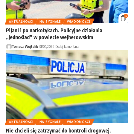
4
AKTUALNOŚCI
NA SYGNALE
WIADOMOŚCI
Pijani i po narkotykach. Policyjne działania
„Jednoślad” w powiecie wejherowskim
Tomasz Wojtalik
31/05/2026
Dodaj komentarz
AKTUALNOŚCI
NA SYGNALE
WIADOMOŚCI
Nie chcieli się zatrzymać do kontroli drogowej.