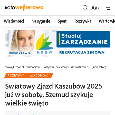
Aa
Czcionka
Wiadomości
Na sygnale
Sport
Rozrywka
Warto wi
otoWejherowo.pl
>
Wiadomości
>
Rozrywka
>
Światowy Zjazd Kaszubów 2025 już w sobotę. Szemud szykuje wielkie święto
ROZRYWKA
WIADOMOŚCI
Światowy Zjazd Kaszubów 2025
już w sobotę. Szemud szykuje
wielkie święto