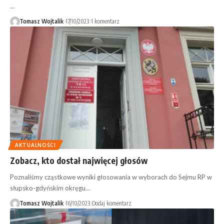
…
Tomasz Wojtalik
17/10/2023
1 komentarz
AKTUALNOŚCI
Zobacz, kto dostał najwięcej głosów
Poznaliśmy cząstkowe wyniki głosowania w wyborach do Sejmu RP w
słupsko-gdyńskim okręgu…
Tomasz Wojtalik
16/10/2023
Dodaj komentarz