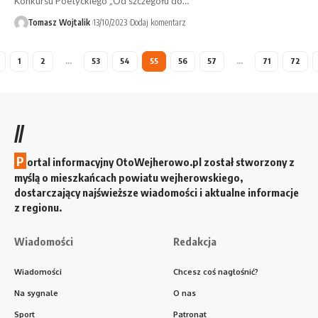
Konkursu Poetyckiego „Od szczegółu do…
Tomasz Wojtalik
13/10/2023
Dodaj komentarz
1
2
…
53
54
55
56
57
…
71
72
//
P
ortal informacyjny OtoWejherowo.pl został stworzony z
myślą o mieszkańcach powiatu wejherowskiego,
dostarczający najświeższe wiadomości i aktualne informacje
z regionu.
Wiadomości
Redakcja
Wiadomości
Chcesz coś nagłośnić?
Na sygnale
O nas
Sport
Patronat