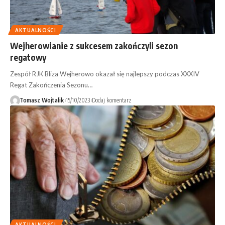
AKTUALNOŚCI
Wejherowianie z sukcesem zakończyli sezon
regatowy
Zespół RJK Bliza Wejherowo okazał się najlepszy podczas XXXIV
Regat Zakończenia Sezonu…
Tomasz Wojtalik
15/10/2023
Dodaj komentarz
AKTUALNOŚCI