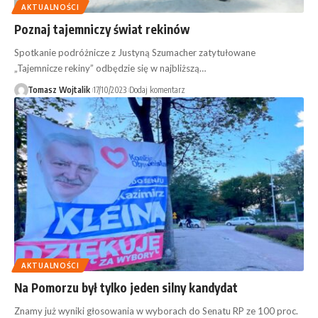
AKTUALNOŚCI
Poznaj tajemniczy świat rekinów
Spotkanie podróżnicze z Justyną Szumacher zatytułowane
„Tajemnicze rekiny” odbędzie się w najbliższą…
Tomasz Wojtalik
17/10/2023
Dodaj komentarz
AKTUALNOŚCI
Na Pomorzu był tylko jeden silny kandydat
Znamy już wyniki głosowania w wyborach do Senatu RP ze 100 proc.